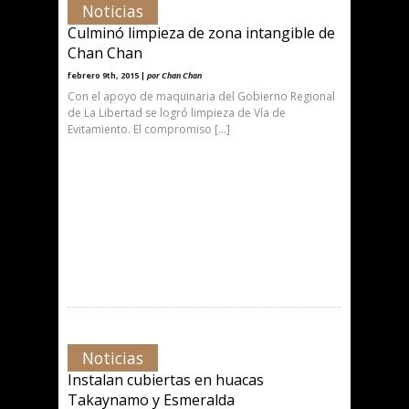
Noticias
Culminó limpieza de zona intangible de
Chan Chan
febrero 9th, 2015 |
por Chan Chan
Con el apoyo de maquinaria del Gobierno Regional
de La Libertad se logró limpieza de Vía de
Evitamiento. El compromiso […]
Noticias
Instalan cubiertas en huacas
Takaynamo y Esmeralda