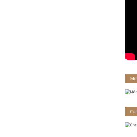
Mód
Cor