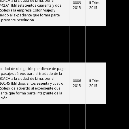
ECACH a la ciudad de Lima, por el
0009-
II Trim.
742.61 (Mil setecientos cuarenta y dos
2015
2015
oles) a la empresa Colón Viajes y
uerdo al expediente que forma parte
a presente resolución.
rgo interno que recae en la servidora
a Escalante con la finalidad de adquirir
 la actividad de integración, solicitado
0008-
II Trim.
able de Recursos Humanos, por el
2015
2015
850.00 (Dos Mil ochocientos cincuenta
alidad de obligación pendiente de pago
e pasajes aéreos para el traslado de la
ECACH a la ciudad de Lima, por el
0006-
II Trim.
260.45 (Mil doscientos sesenta y cuatro
2015
2015
Soles), de acuerdo al expediente que
ente que forma parte integrante de la
ción.
nstitución de un Fondo para Caja Chica
(Siete mil y 00/100 Nuevos Soles), para el
Chica para el Proyecto "Restauración de
ales del Sector Oeste del Conjunto
0005-
I Trim.