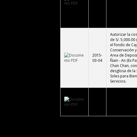
Amurallado Xll
03-04
Chan Chan", con
desglosa de la 
Soles para Bien
servicios.
Autorizar la co
de S/. 5,000.00
el fondo de Caj
Conservación y 
2015-
Area de Deposi
03-04
Ñain - An (Ex P
Chan Chan, con 
desglosa de la 
Soles para Bien
Servicios.
Reconocer en c
2015-
los servicios de
02-23
monto total de 
seis y 66/100 Nu