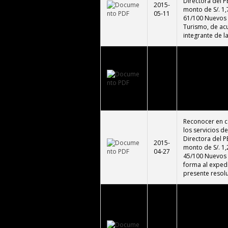
Directora del P
2015-
monto de S/. 1,
05-11
61/100 Nuevos S
Turismo, de ac
integrante de l
Aprobar el Enca
Dora Luz Zegarr
2015-
los bienes para
04-27
por el Respons
monto de S/. 2,
Nuevos Soles);
Reconocer en c
los servicios d
Directora del P
2015-
monto de S/. 1,
04-27
45/100 Nuevos 
forma al expedi
presente resolu
Autorizar la co
de S/. 7,000.00 
fondo de Caja 
Muros Perimetr
2015-