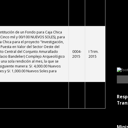
angchic-An, del Complejo Arqueológico
2015
2015
 una sola rendición al mes, la que se
siguiente manera; S/. 5,000.00 Nuevos
es y S/. 2,000.00 Nuevos Soles para
sntitución de un Fondo para Caja Chica
 (Cinco mil y 00/100 NUEVOS SOLES), para
a Chica para el proyecto "Investigación,
Puesta en Valor del Sector Oeste del
to Central del Conjunto Amurallado
0004-
I Trim.
alacio Bandelier) Complejo Arqueológico
2015
2015
una sola rendición al mes, la que se
siguiente manera: S/. 4,000.00 Nuevos
es y S/. 1,000.00 Nuevos Soles para
alidad de obligación pendiente de pago
tallados en el cuadro siguiente, por el
0003-
I Trim.
Resp
S/. 2,186.66 (Dos Mil Ciento Ochenta y
2015
2015
Tran
evos Soles)....
Mini