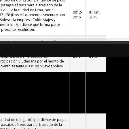
alidad de obligación pendiente de pago
e pasajes aéreos para el traslado de la
ECACH a la ciudad de Lima, por el
0012-
II Trim.
571.78 (Dos Mil quinientos setenta y uno
2015
2015
oles) a la empresa Colón Viajes y
uerdo al expediente que forma parte
a presente resolución.
rgo Interno que recae en la servidora
Lora con la finalidad de adquirir los
actividad por el Día Internacional de
0011-
II Trim.
, solicitados por la Unidad de
2015
2015
rticipación Ciudadana por el monto de
il ciento sesenta y 00/100 Nuevos Soles)
nstitución de un Fondo para Caja Chica
(Tres mil y 00/100 Nuevos Soles), para el
Chica que para el Programa de
0010-
II Trim.
O 2014-2015, hasta dos rendiciones al
2015
2015
desglosa de la siguiente manera; S/.
 Soles para bienes y S/. 1,000.00
ra servicios.
alidad de obligación pendiente de pago
e pasajes aéreos para el traslado de la