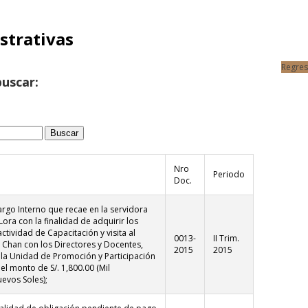
strativas
Regres
buscar:
Nro
Periodo
Doc.
rgo Interno que recae en la servidora
Lora con la finalidad de adquirir los
ctividad de Capacitación y visita al
0013-
II Trim.
Chan con los Directores y Docentes,
2015
2015
 la Unidad de Promoción y Participación
l monto de S/. 1,800.00 (Mil
evos Soles);