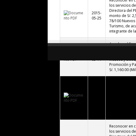
Reconocer en c
los servicios d
Directora del P
2015-
monto de S/. 2,
05-25
78/100 Nuevos S
Turismo, de ac
integrante de l
Aprobar el Enca
Jesica Vasquez 
2015-
bienes para la 
05-11
Museos y Sitios
Promoción y Pa
S/. 1,160.00 (M
Autorizar la co
de S/. 3,000.00 
fondo de Caja 
2015-
Prevención ENS
05-11
mes, la que se 
2,000.00 Nuevos
Nuevos Soles pa
Reconocer en c
los servicios d