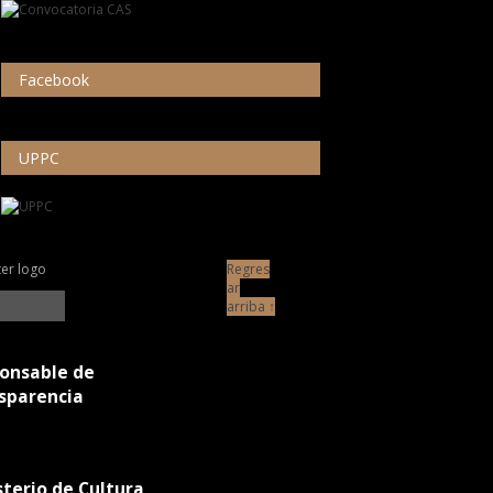
Facebook
UPPC
Regres
ar
arriba ↑
onsable de
sparencia
sterio de Cultura