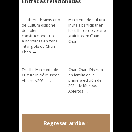
Entradas relacionadas
La Libertad: Ministerio
Ministerio de Cultura
de Cultura dispone
invita a participar en
demoler
los talleres de verano
construcciones no
gratuitos en Chan
→
autorizadas en zona
Chan
intangible de Chan
→
Chan
Trujillo: Ministerio de
Chan Chan: Disfruta
Cultura inició Museos
en familia de la
→
primera edición del
Abiertos 2024
2024 de Museos
→
Abiertos
Regresar arriba ↑