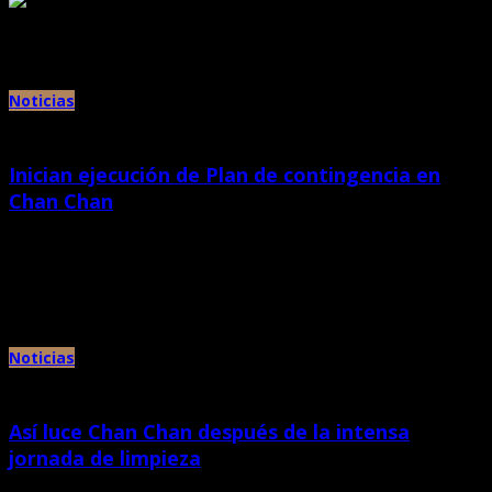
Archivos mensuales:
noviembre 2016
Noticias
Inician ejecución de Plan de contingencia en
Chan Chan
septiembre 29th, 2014 |
por Chan Chan
El director del Proyecto Especial Chan Chan, Henry Gayoso Paredes,
anunció el inicio de las acciones de implementación del plan de […]
Noticias
Así luce Chan Chan después de la intensa
jornada de limpieza