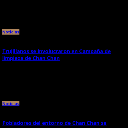
septiembre 26th, 2014 |
por Chan Chan
El director del Proyecto Especial Complejo Arqueológico Chan Chan, Henry
Gayoso, agradeció el compromiso de todos los participantes de la […]
Noticias
Trujillanos se involucraron en Campaña de
limpieza de Chan Chan
septiembre 25th, 2014 |
por Chan Chan
Autoridades, universitarios, escolares y la empresa privada apoyaron en
mega campaña convocada por el Proyecto Especial del Ministerio de
Cultura […]
Noticias
Pobladores del entorno de Chan Chan se