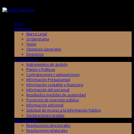
Jueves, 6 de Agosto de 2026
Jueves, 6 de Agosto de 2026
Inicio
Institución
Marco Legal
Organigrama
Visión
Objetivos Generales
Directorio
Transparencia
Instrumentos de gestión
Planes y Políticas
Contrataciones y adquisiciones
Información Presupuestal
Información contable y financiera
Información del personal
Resultados medidas de austeridad
Proyectos de inversión pública
Información adicional
Solicitud de Acceso a la Información Pública
Declaraciones juradas
Normatividad
Resoluciones directorales
Resoluciones jefaturales