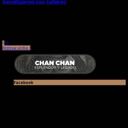
beneficiaron con talleres
septiembre 22nd, 2014 |
por Chan Chan
Posa con alegría y natural timidez para la fotografía. Epy Salyrosas Roncal
(24) es natural de Cajabamba y vive casi […]
1
2
3
Regresar arriba ↑
Facebook