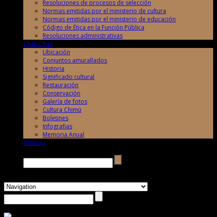
Resoluciones de procesos de selección
Normas emitidas por el ministerio de cultura
Normas emitidas por el ministerio de educación
Código de Ética en la Función Pública
Resoluciones administrativas
Chan Chan
Ubicación
Conjuntos amurallados
Historia
Significado cultural
Restauración
Conservación
Galería de fotos
Cultura Chimú
Boletines
Infografias
Memoria Anual
Noticias
Buscar →