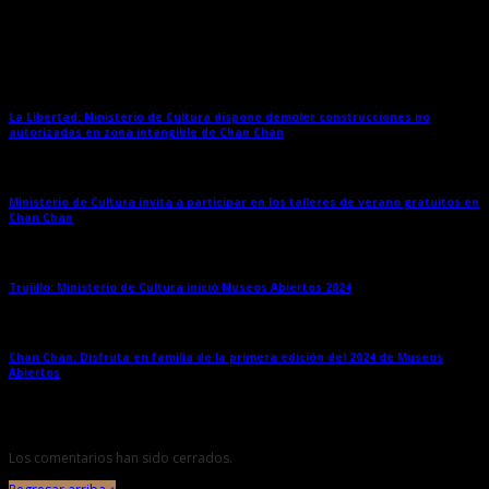
Entradas relacionadas
La Libertad: Ministerio de Cultura dispone demoler construcciones no
autorizadas en zona intangible de Chan Chan
→
Ministerio de Cultura invita a participar en los talleres de verano gratuitos en
Chan Chan
→
Trujillo: Ministerio de Cultura inició Museos Abiertos 2024
→
Chan Chan: Disfruta en familia de la primera edición del 2024 de Museos
Abiertos
→
Los comentarios han sido cerrados.