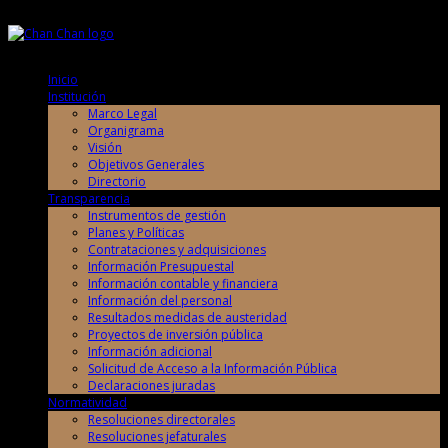
Viernes, 7 de Agosto de 2026
Viernes, 7 de Agosto de 2026
Inicio
Institución
Marco Legal
Organigrama
Visión
Objetivos Generales
Directorio
Transparencia
Instrumentos de gestión
Planes y Políticas
Contrataciones y adquisiciones
Información Presupuestal
Información contable y financiera
Información del personal
Resultados medidas de austeridad
Proyectos de inversión pública
Información adicional
Solicitud de Acceso a la Información Pública
Declaraciones juradas
Normatividad
Resoluciones directorales
Resoluciones jefaturales