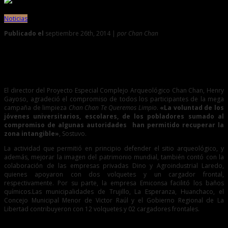
Noticias
Publicado el
septiembre 26th, 2014 |
por Chan Chan
0
Así luce Chan Chan después de la intensa jornada de
limpieza
El director del Proyecto Especial Complejo Arqueológico Chan Chan, Henry
Gayoso, agradeció el compromiso de todos los participantes de la mega
campaña de limpieza
Chan Chan Te Queremos Limpio
.
«La voluntad de los
jóvenes universitarios, escolares, de los pobladores sumado al
compromiso de algunas autoridades han permitido recuperar la
zona intangible»
, Sostuvo.
La actividad que permitió en principio defender el sitio arqueológico, y
además, mejorar la imagen del patrimonio mundial, también contó con la
colaboración de las empresas privadas Dino y Agroindustrial Laredo,
quienes apoyaron con dos volquetes y un cargador frontal,
respectivamente. Por su parte, la empresa Emiconsa facilitó los baños
químicos.Las municipalidades de Trujillo, La Esperanza, Huanchaco, el
Concejo Municipal Menor de Victor Raúl y el Gobierno Regional de La
Libertad contribuyeron con 12 volquetes y 02 cargadores frontales.