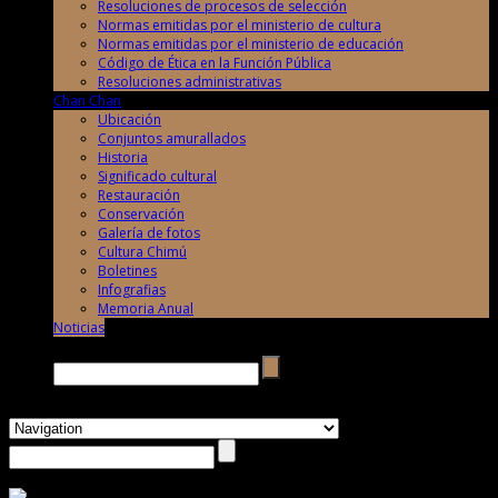
Resoluciones de procesos de selección
Normas emitidas por el ministerio de cultura
Normas emitidas por el ministerio de educación
Código de Ética en la Función Pública
Resoluciones administrativas
Chan Chan
Ubicación
Conjuntos amurallados
Historia
Significado cultural
Restauración
Conservación
Galería de fotos
Cultura Chimú
Boletines
Infografias
Memoria Anual
Noticias
Buscar →