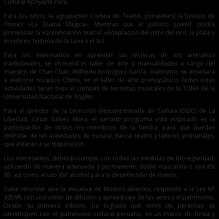
Cultural Apoyarte Perú.
Para los niños, la agrupación Cortina de Teatro, presentará la función de
Títeres «La Quena Mágica». Mientras que el público juvenil, podrá
presenciar la escenificación teatral «Adaptación del mito del oro, la plata y
el cobre», historia de la Luna y el Sol.
Para los interesados en aprender las técnicas de los artesanos
tradicionales, se ofrecerá el taller de arte y manualidades a cargo del
maestro de Chan Chan, Wilfredo Rodríguez García. Asimismo, se enseñará
a elaborar tocados Chimú, en el taller de arte prehispánico; todas estas
actividades serán bajo el compás de las notas musicales de la TUNA de la
Universidad Nacional de Trujillo.
Para el director de la Dirección Desconcentrada de Cultura (DDC) de La
Libertad, César Gálvez Mora, el variado programa está inspirado en la
participación de todos los miembros de la familia, para que puedan
disfrutar de las actividades de música, danza, teatro y talleres artesanales,
que estarán a su disposición.
Los interesados, deberán cumplir con todas las medidas de bioseguridad,
utilizando de manera adecuada y permanente, doble mascarilla o una KN
95, así como el uso del alcohol para la desinfección de manos.
Cabe recordar que la iniciativa de Museos abiertos, responde a la Ley N°
30599, con una visión de difusión y aprendizaje de las artes y el patrimonio.
Desde su primera edición, ha logrado que miles de personas se
identifiquen con el patrimonio cultural peruano, en un marco de fiesta y