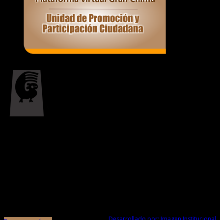
Responsable de Transparencia
Ministerio de Cultura
Proyecto Especial Complejo Arqueológico Chan Chan Todos los Derechos
Reservados © 2017
Av. Chan Chan N° 101 Urb. Villa del Mar (Museo de Sitio Chan Chan) Trujillo -
La Libertad
Desarrollado por: Imagen Institucional