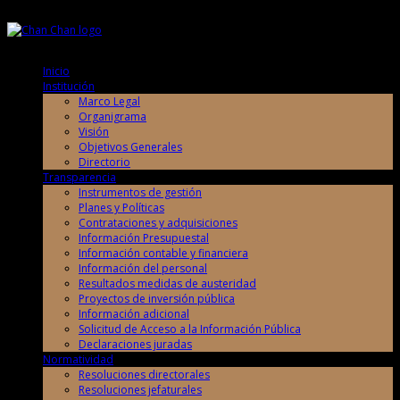
Viernes, 7 de Agosto de 2026
Viernes, 7 de Agosto de 2026
Inicio
Institución
Marco Legal
Organigrama
Visión
Objetivos Generales
Directorio
Transparencia
Instrumentos de gestión
Planes y Políticas
Contrataciones y adquisiciones
Información Presupuestal
Información contable y financiera
Información del personal
Resultados medidas de austeridad
Proyectos de inversión pública
Información adicional
Solicitud de Acceso a la Información Pública
Declaraciones juradas
Normatividad
Resoluciones directorales
Resoluciones jefaturales