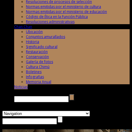
Resoluciones de procesos de selección
Normas emitidas por el ministerio de cultura
Normas emitidas por el ministerio de educación
Código de Ética en la Función Pública
Resoluciones administrativas
Chan Chan
Ubicación
Conjuntos amurallados
Historia
Significado cultural
Restauración
Conservación
Galería de fotos
Cultura Chimú
Boletines
Infografias
Memoria Anual
Noticias
Buscar →