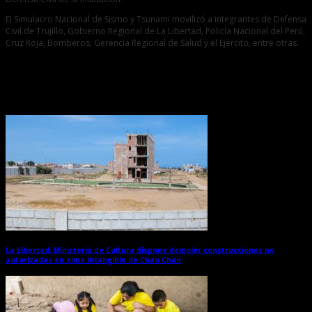
El Simulacro Nacional de Sismo y Tsunami movilizó a integrantes de Defensa
Civil de Trujillo, Gobierno Regional de La Libertad, Policía Nacional del Perú,
Cruz Roja, Bomberos, Gerencia Regional de Salud y el Ejército, entre otras.
Entradas relacionadas
La Libertad: Ministerio de Cultura dispone demoler construcciones no
autorizadas en zona intangible de Chan Chan
→