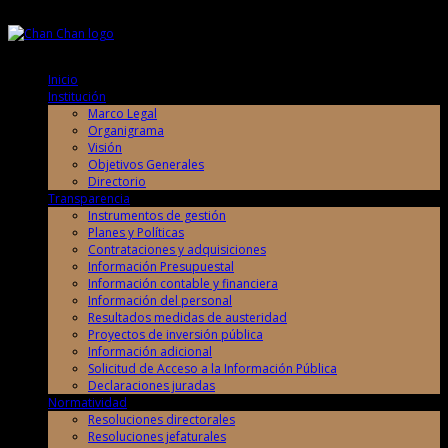
Viernes, 7 de Agosto de 2026
Viernes, 7 de Agosto de 2026
Inicio
Institución
Marco Legal
Organigrama
Visión
Objetivos Generales
Directorio
Transparencia
Instrumentos de gestión
Planes y Políticas
Contrataciones y adquisiciones
Información Presupuestal
Información contable y financiera
Información del personal
Resultados medidas de austeridad
Proyectos de inversión pública
Información adicional
Solicitud de Acceso a la Información Pública
Declaraciones juradas
Normatividad
Resoluciones directorales
Resoluciones jefaturales