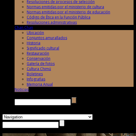
Resoluciones de procesos de selección
Normas emitidas por el ministerio de cultura
Normas emitidas por el ministerio de educación
Código de Ética en la Función Pública
Resoluciones administrativas
Chan Chan
Ubicación
Conjuntos amurallados
Historia
Significado cultural
Restauración
Conservación
Galería de fotos
Cultura Chimú
Boletines
Infografias
Memoria Anual
Noticias
Buscar →