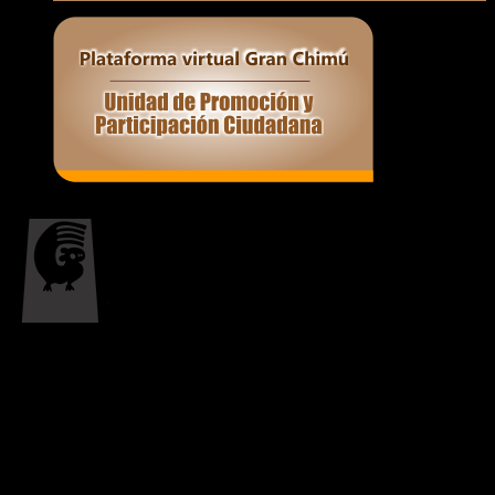
Responsable de Transparencia
Ministerio de Cultura
Proyecto Especial Complejo Arqueológico Chan Chan Todos los Derechos
Reservados © 2017
Av. Chan Chan N° 101 Urb. Villa del Mar (Museo de Sitio Chan Chan) Trujillo -