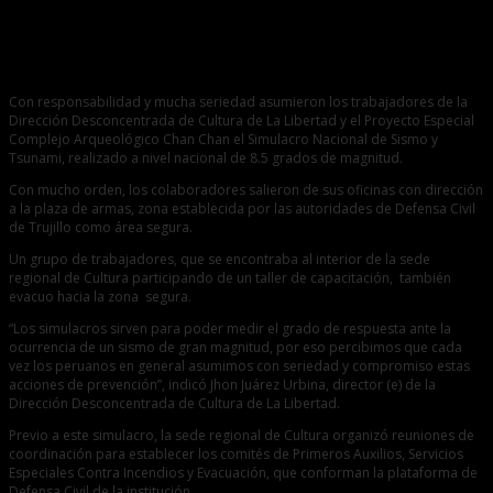
0
Trabajadores de la DDC participaron de simulacro de sismo
y tsunami
Con responsabilidad y mucha seriedad asumieron los trabajadores de la
Dirección Desconcentrada de Cultura de La Libertad y el Proyecto Especial
Complejo Arqueológico Chan Chan el Simulacro Nacional de Sismo y
Tsunami, realizado a nivel nacional de 8.5 grados de magnitud.
Con mucho orden, los colaboradores salieron de sus oficinas con dirección
a la plaza de armas, zona establecida por las autoridades de Defensa Civil
de Trujillo como área segura.
Un grupo de trabajadores, que se encontraba al interior de la sede
regional de Cultura participando de un taller de capacitación, también
evacuo hacia la zona segura.
“Los simulacros sirven para poder medir el grado de respuesta ante la
ocurrencia de un sismo de gran magnitud, por eso percibimos que cada
vez los peruanos en general asumimos con seriedad y compromiso estas
acciones de prevención”, indicó Jhon Juárez Urbina, director (e) de la
Dirección Desconcentrada de Cultura de La Libertad.
Previo a este simulacro, la sede regional de Cultura organizó reuniones de
coordinación para establecer los comités de Primeros Auxilios, Servicios
Especiales Contra Incendios y Evacuación, que conforman la plataforma de
Defensa Civil de la institución.