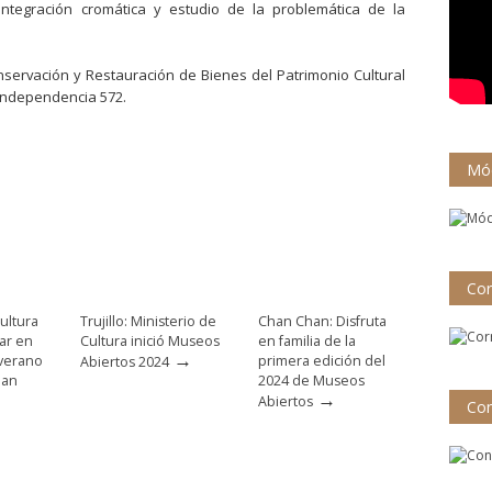
reintegración cromática y estudio de la problemática de la
onservación y Restauración de Bienes del Patrimonio Cultural
 Independencia 572.
Mód
Cor
ultura
Trujillo: Ministerio de
Chan Chan: Disfruta
par en
Cultura inició Museos
en familia de la
→
 verano
primera edición del
Abiertos 2024
han
2024 de Museos
→
Abiertos
Con