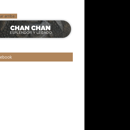
ar arriba ↑
cebook