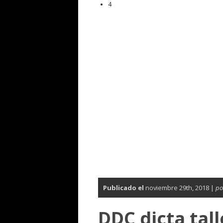
4
Publicado el
noviembre 29th, 2018 |
po
DDC dicta tal