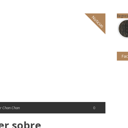
Regres
Noticias
Fa
r Chan Chan
0
ler sobre