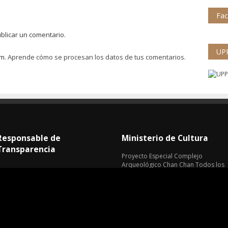
Fa
blicar un comentario.
UP
am.
Aprende cómo se procesan los datos de tus comentarios.
Responsable de
Ministerio de Cultura
Transparencia
Proyecto Especial Complejo
Arqueológico Chan Chan Todos los
Derechos Reservados © 2017
Av. Chan Chan N° 101 Urb. Villa del
Mar (Museo de Sitio Chan Chan)
Trujillo - La Libertad