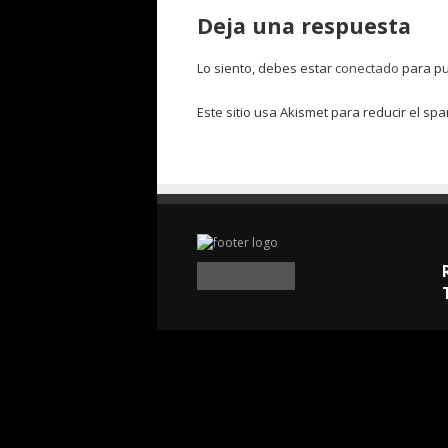
Deja una respuesta
Lo siento, debes estar
conectado
para pu
Este sitio usa Akismet para reducir el sp