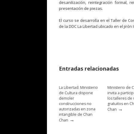
desanilización, reintegración formal, 
presentación de piezas.
El curso se desarrolla en el Taller de C
de la DDC La Libertad ubicado en el jirón
Entradas relacionadas
La Libertad: Ministerio
Ministerio de C
de Cultura dispone
invita a partici
demoler
los talleres de
construcciones no
gratuitos en C
→
autorizadas en zona
Chan
intangible de Chan
→
Chan