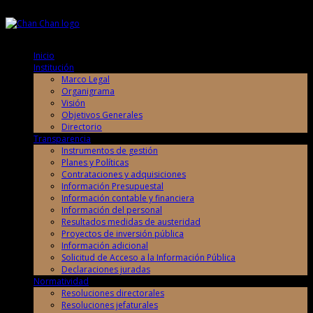
Sábado, 8 de Agosto de 2026
Sábado, 8 de Agosto de 2026
Inicio
Institución
Marco Legal
Organigrama
Visión
Objetivos Generales
Directorio
Transparencia
Instrumentos de gestión
Planes y Políticas
Contrataciones y adquisiciones
Información Presupuestal
Información contable y financiera
Información del personal
Resultados medidas de austeridad
Proyectos de inversión pública
Información adicional
Solicitud de Acceso a la Información Pública
Declaraciones juradas
Normatividad
Resoluciones directorales
Resoluciones jefaturales