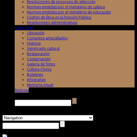
Resoluciones de procesos de selección
Normas emitidas por el ministerio de cultura
Normas emitidas por el ministerio de educación
Código de Ética en la Función Pública
Resoluciones administrativas
Chan Chan
Ubicación
Conjuntos amurallados
Historia
Significado cultural
Restauración
Conservación
Galería de fotos
Cultura Chimú
Boletines
Infografias
Memoria Anual
Noticias
Buscar →