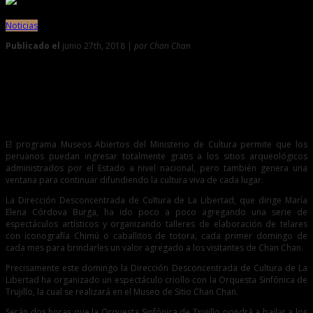
Noticias
Publicado el
junio 27th, 2018 |
por Chan Chan
0
Programa Museos Abiertos es una ventana abierta para la
Cultura
El programa Museos Abiertos del Ministerio de Cultura permite que los
peruanos puedan ingresar totalmente gratis a los sitios arqueológicos
administrados por el Estado a nivel nacional, pero también genera una
ventana para continuar difundiendo la cultura viva de cada lugar.
La Dirección Desconcentrada de Cultura de La Libertad, que dirige María
Elena Córdova Burga, ha ido poco a poco agregando una serie de
espectáculos artísticos y organizando talleres de elaboración de telares
con iconografía Chimú o caballitos de totora, cada primer domingo de
cada mes para brindarles un valor agregado a los visitantes de Chan Chan.
Precisamente este domingo la Dirección Desconcentrada de Cultura de La
Libertad ha organizado un espectáculo criollo con la Orquesta Sinfónica de
Trujillo, la cual se realizará en el Museo de Sitio Chan Chan.
Serán dos horas que la Orquesta Sinfónica de Trujillo pondrá a bailar a los