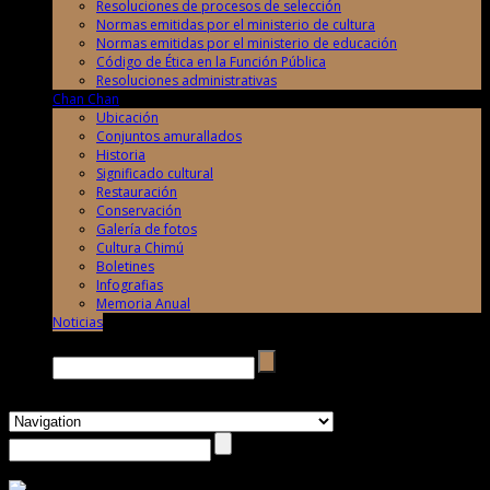
Resoluciones de procesos de selección
Normas emitidas por el ministerio de cultura
Normas emitidas por el ministerio de educación
Código de Ética en la Función Pública
Resoluciones administrativas
Chan Chan
Ubicación
Conjuntos amurallados
Historia
Significado cultural
Restauración
Conservación
Galería de fotos
Cultura Chimú
Boletines
Infografias
Memoria Anual
Noticias
Buscar →