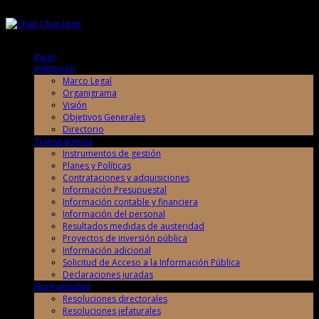
Domingo, 9 de Agosto de 2026
Domingo, 9 de Agosto de 2026
Inicio
Institución
Marco Legal
Organigrama
Visión
Objetivos Generales
Directorio
Transparencia
Instrumentos de gestión
Planes y Políticas
Contrataciones y adquisiciones
Información Presupuestal
Información contable y financiera
Información del personal
Resultados medidas de austeridad
Proyectos de inversión pública
Información adicional
Solicitud de Acceso a la Información Pública
Declaraciones juradas
Normatividad
Resoluciones directorales
Resoluciones jefaturales