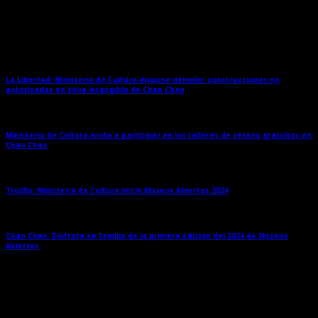
Entradas relacionadas
La Libertad: Ministerio de Cultura dispone demoler construcciones no
autorizadas en zona intangible de Chan Chan
→
Ministerio de Cultura invita a participar en los talleres de verano gratuitos en
Chan Chan
→
Trujillo: Ministerio de Cultura inició Museos Abiertos 2024
→
Chan Chan: Disfruta en familia de la primera edición del 2024 de Museos
Abiertos
→
Deja una respuesta