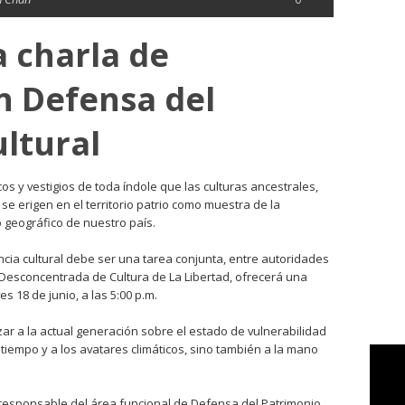
a charla de
ón Defensa del
ltural
os y vestigios de toda índole que las culturas ancestrales,
se erigen en el territorio patrio como muestra de la
o geográfico de nuestro país.
cia cultural debe ser una tarea conjunta, entre autoridades
 Desconcentrada de Cultura de La Libertad, ofrecerá una
es 18 de junio, a las 5:00 p.m.
izar a la actual generación sobre el estado de vulnerabilidad
 tiempo y a los avatares climáticos, sino también a la mano
responsable del área funcional de Defensa del Patrimonio