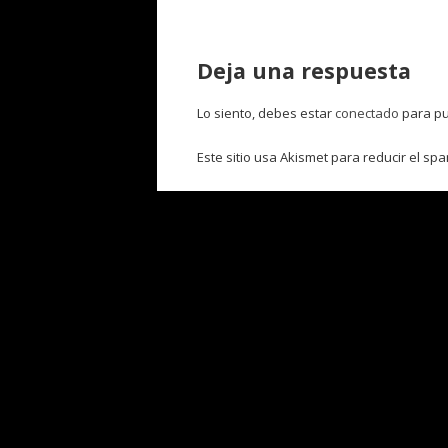
Deja una respuesta
Lo siento, debes estar
conectado
para pu
Este sitio usa Akismet para reducir el sp