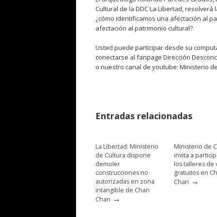
Cultural de la DDC La Libertad, resolverá
¿cómo identificamos una afectación al p
afectación al patrimonio cultural?.
Usted puede participar desde su computad
conectarse al fanpage Dirección Desconc
o nuestro canal de youtube: Ministerio de
Entradas relacionadas
La Libertad: Ministerio
Ministerio de C
de Cultura dispone
invita a partici
demoler
los talleres de
construcciones no
gratuitos en C
→
autorizadas en zona
Chan
intangible de Chan
→
Chan