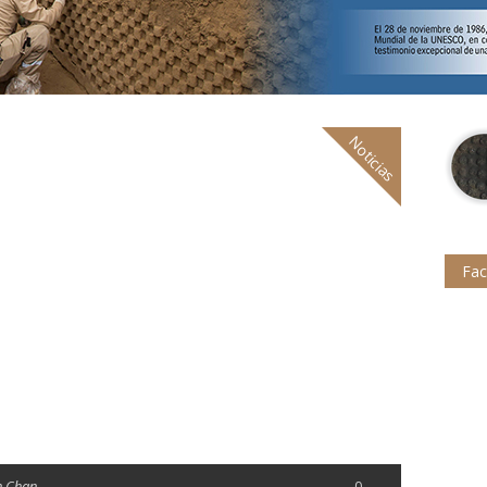
Noticias
Fa
n Chan
0