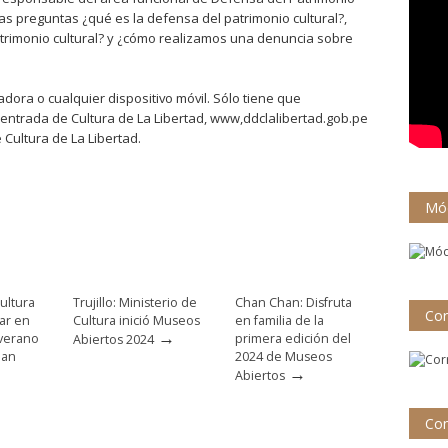
 las preguntas ¿qué es la defensa del patrimonio cultural?,
atrimonio cultural? y ¿cómo realizamos una denuncia sobre
ora o cualquier dispositivo móvil. Sólo tiene que
entrada de Cultura de La Libertad, www,ddclalibertad.gob.pe
 Cultura de La Libertad.
Mód
ultura
Trujillo: Ministerio de
Chan Chan: Disfruta
Cor
par en
Cultura inició Museos
en familia de la
→
 verano
primera edición del
Abiertos 2024
han
2024 de Museos
→
Abiertos
Con