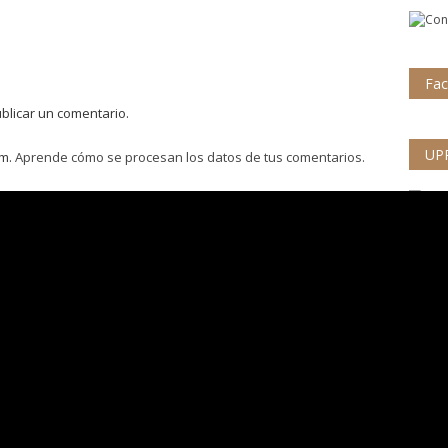
Fa
blicar un comentario.
UP
am.
Aprende cómo se procesan los datos de tus comentarios.
Responsable de
Ministerio de Cultura
Transparencia
Proyecto Especial Complejo
Arqueológico Chan Chan Todos los
Derechos Reservados © 2017
Av. Chan Chan N° 101 Urb. Villa del
Mar (Museo de Sitio Chan Chan)
Trujillo - La Libertad