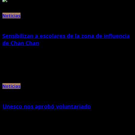
Noticias
Sensibilizan a escolares de la zona de influencia
de Chan Chan
abril 2nd, 2013 |
por Chan Chan
Explican Chan Chan de una manera diferente. El equipo de promotores del
Proyecto Especial Complejo Arqueológico Chan Chan del Ministerio […]
Noticias
Unesco nos aprobó voluntariado
abril 1st, 2013 |
por Chan Chan
El Programa de Voluntariado de la Unesco World Heritage Volunteers 2013
denominado “Inspirando el Cambio” convocó a inicios de año […]