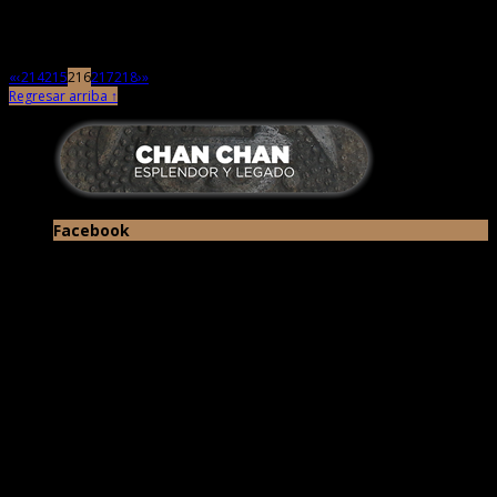
se inició la campaña «Eres parte […]
«
‹
214
215
216
217
218
›
»
Regresar arriba ↑
Facebook