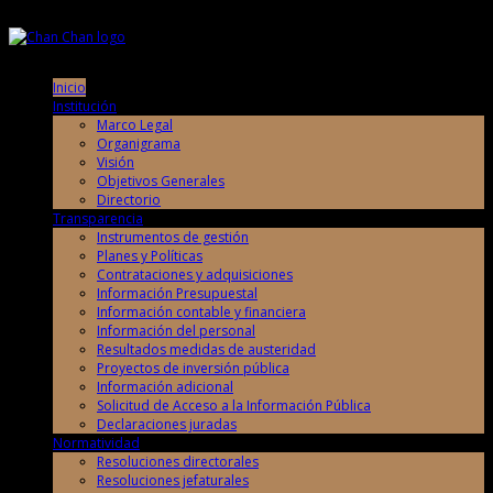
Lunes, 10 de Agosto de 2026
Lunes, 10 de Agosto de 2026
Inicio
Institución
Marco Legal
Organigrama
Visión
Objetivos Generales
Directorio
Transparencia
Instrumentos de gestión
Planes y Políticas
Contrataciones y adquisiciones
Información Presupuestal
Información contable y financiera
Información del personal
Resultados medidas de austeridad
Proyectos de inversión pública
Información adicional
Solicitud de Acceso a la Información Pública
Declaraciones juradas
Normatividad
Resoluciones directorales
Resoluciones jefaturales