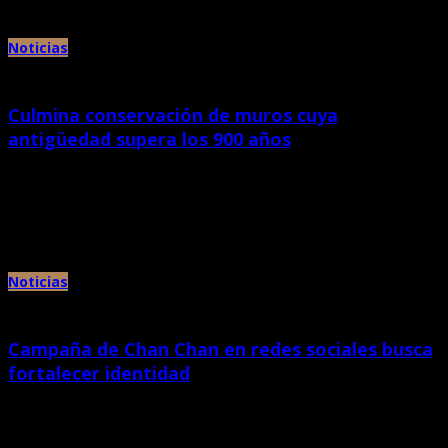
Noticias
Culmina conservación de muros cuya
antigüedad supera los 900 años
marzo 20th, 2013 |
por Chan Chan
El Ministerio de Cultura a través del Director del Proyecto Especial Complejo
Arqueológico Chan Chan, Henry Gayoso Paredes, anunció que […]
Noticias
Campaña de Chan Chan en redes sociales busca
fortalecer identidad
marzo 20th, 2013 |
por Chan Chan
Con el objetivo de incrementar la participación de los likes de la red social