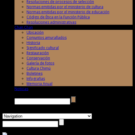
Resoluciones de procesos de selección
Normas emitidas por el ministerio de cultura
Normas emitidas por el ministerio de educación
Código de Ética en la Función Pública
Resoluciones administrativas
Chan Chan
Ubicación
Conjuntos amurallados
Historia
Significado cultural
Restauración
Conservación
Galería de fotos
Cultura Chimú
Boletines
Infografias
Memoria Anual
Noticias
Buscar →