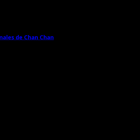
ginales de Chan Chan
ico Chan Chan que dirige Henry Gayoso Paredes anunció que […]
co Chan Chan que dirige Henry Gayoso Paredes clausuró el […]