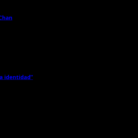
 Chan
ciará este lunes El Director del Proyecto Especial […]
a identidad”
y Gayoso Paredes, anunció que con la visita a Chan […]