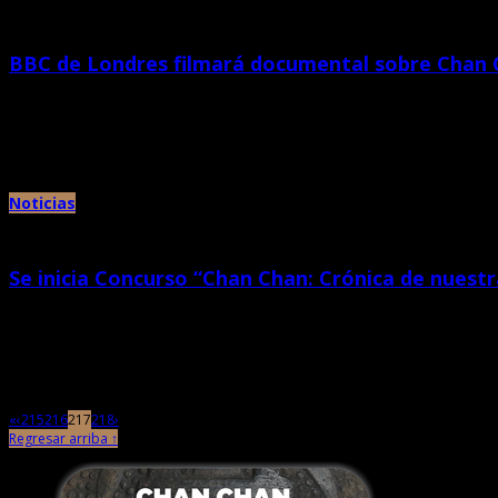
BBC de Londres filmará documental sobre Chan
septiembre 29th, 2012 |
por Chan Chan
Director de documental recorrió el monumento previo a la filmación que se ini
Noticias
Se inicia Concurso “Chan Chan: Crónica de nuestr
septiembre 21st, 2012 |
por Chan Chan
El Director del Proyecto Especial Complejo Arqueológico Chan Chan, Dr. Henr
«
‹
215
216
217
218
›
Regresar arriba ↑