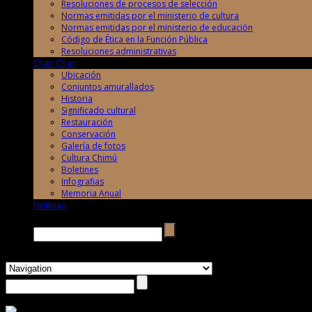
Resoluciones de procesos de selección
Normas emitidas por el ministerio de cultura
Normas emitidas por el ministerio de educación
Código de Ética en la Función Pública
Resoluciones administrativas
Chan Chan
Ubicación
Conjuntos amurallados
Historia
Significado cultural
Restauración
Conservación
Galería de fotos
Cultura Chimú
Boletines
Infografias
Memoria Anual
Noticias
Buscar →