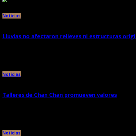
Noticias
Lluvias no afectaron relieves ni estructuras ori
marzo 20th, 2013 |
por Chan Chan
El Ministerio de Cultura a través del Proyecto Especial Complejo Arqueológ
Noticias
Talleres de Chan Chan promueven valores
marzo 20th, 2013 |
por Chan Chan
El Ministerio de Cultura a través del Proyecto Especial Complejo Arqueológi
Noticias