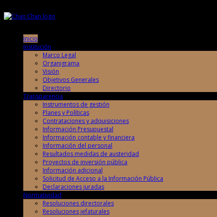
Viernes, 7 de Agosto de 2026
Viernes, 7 de Agosto de 2026
Inicio
Institución
Marco Legal
Organigrama
Visión
Objetivos Generales
Directorio
Transparencia
Instrumentos de gestión
Planes y Políticas
Contrataciones y adquisiciones
Información Presupuestal
Información contable y financiera
Información del personal
Resultados medidas de austeridad
Proyectos de inversión pública
Información adicional
Solicitud de Acceso a la Información Pública
Declaraciones juradas
Normatividad
Resoluciones directorales
Resoluciones jefaturales