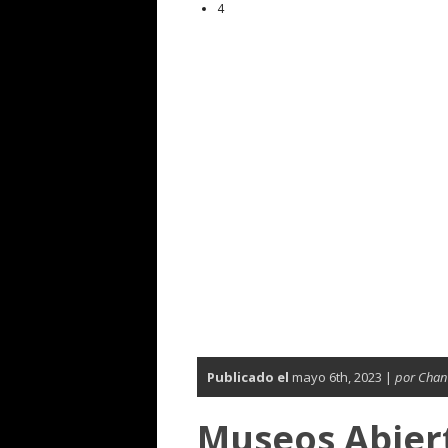
4
Publicado el
mayo 6th, 2023 |
por Chan
Museos Abier