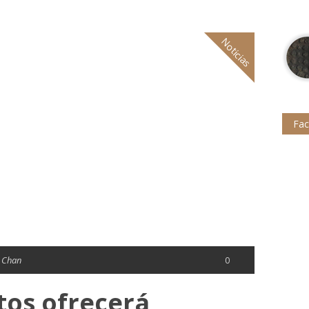
Noticias
Fa
 Chan
0
tos ofrecerá