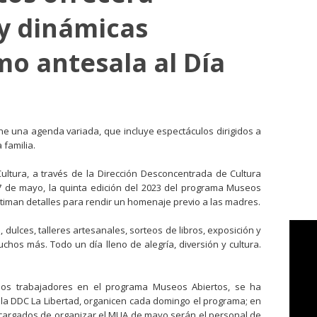
y dinámicas
mo antesala al Día
ne una agenda variada, que incluye espectáculos dirigidos a
 familia.
ultura, a través de la Dirección Desconcentrada de Cultura
 7 de mayo, la quinta edición del 2023 del programa Museos
ltiman detalles para rendir un homenaje previo a las madres.
o, dulces, talleres artesanales, sorteos de libros, exposición y
uchos más. Todo un día lleno de alegría, diversión y cultura.
 los trabajadores en el programa Museos Abiertos, se ha
 la DDC La Libertad, organicen cada domingo el programa; en
ncargados de organizar el MUA de mayo serán el personal de