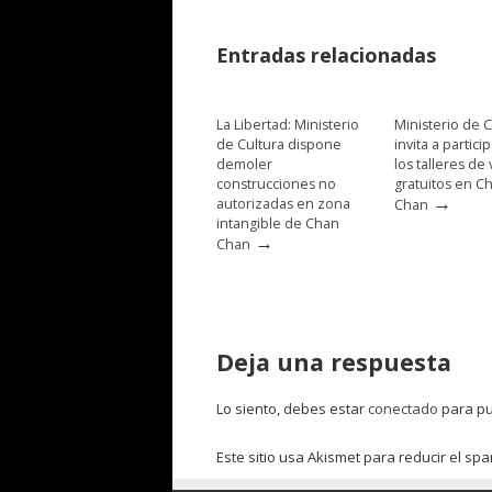
Entradas relacionadas
La Libertad: Ministerio
Ministerio de C
de Cultura dispone
invita a partici
demoler
los talleres de
construcciones no
gratuitos en C
→
autorizadas en zona
Chan
intangible de Chan
→
Chan
Deja una respuesta
Lo siento, debes estar
conectado
para pu
Este sitio usa Akismet para reducir el sp