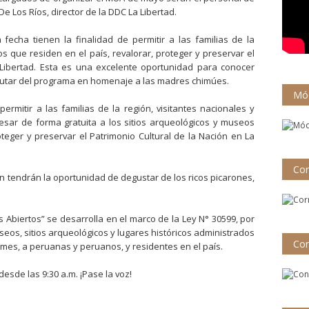
e Los Ríos, director de la DDC La Libertad.
fecha tienen la finalidad de permitir a las familias de la
os que residen en el país, revalorar, proteger y preservar el
 Libertad. Esta es una excelente oportunidad para conocer
rutar del programa en homenaje a las madres chimúes.
Mód
ermitir a las familias de la región, visitantes nacionales y
resar de forma gratuita a los sitios arqueológicos y museos
roteger y preservar el Patrimonio Cultural de la Nación en La
Cor
 tendrán la oportunidad de degustar de los ricos picarones,
Abiertos” se desarrolla en el marco de la Ley N° 30599, por
useos, sitios arqueológicos y lugares históricos administrados
Con
 mes, a peruanas y peruanos, y residentes en el país.
sde las 9:30 a.m. ¡Pase la voz!