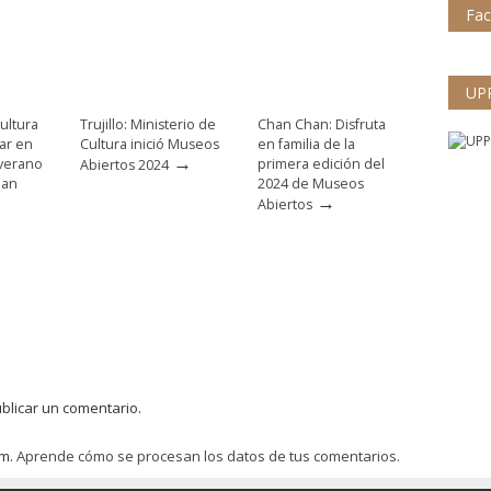
Fa
UP
ultura
Trujillo: Ministerio de
Chan Chan: Disfruta
par en
Cultura inició Museos
en familia de la
→
 verano
primera edición del
Abiertos 2024
han
2024 de Museos
→
Abiertos
blicar un comentario.
am.
Aprende cómo se procesan los datos de tus comentarios.