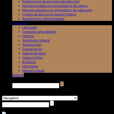
Resoluciones de procesos de selección
Normas emitidas por el ministerio de cultura
Normas emitidas por el ministerio de educación
Código de Ética en la Función Pública
Resoluciones administrativas
Chan Chan
Ubicación
Conjuntos amurallados
Historia
Significado cultural
Restauración
Conservación
Galería de fotos
Cultura Chimú
Boletines
Infografias
Memoria Anual
Noticias
Buscar →