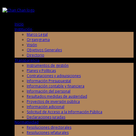
Sábado, 8 de Agosto de 2026
Sábado, 8 de Agosto de 2026
Inicio
Institución
Marco Legal
Organigrama
Visión
Objetivos Generales
Directorio
Transparencia
Instrumentos de gestión
Planes y Políticas
Contrataciones y adquisiciones
Información Presupuestal
Información contable y financiera
Información del personal
Resultados medidas de austeridad
Proyectos de inversión pública
Información adicional
Solicitud de Acceso a la Información Pública
Declaraciones juradas
Normatividad
Resoluciones directorales
Resoluciones jefaturales