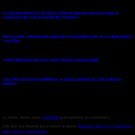
La Libertad: Ministerio de Cultura dispone demoler construcciones no
autorizadas en zona intangible de Chan Chan
→
Ministerio de Cultura invita a participar en los talleres de verano gratuitos en
Chan Chan
→
Trujillo: Ministerio de Cultura inició Museos Abiertos 2024
→
Chan Chan: Disfruta en familia de la primera edición del 2024 de Museos
Abiertos
→
Deja una respuesta
Lo siento, debes estar
conectado
para publicar un comentario.
Este sitio usa Akismet para reducir el spam.
Aprende cómo se procesan los
datos de tus comentarios.