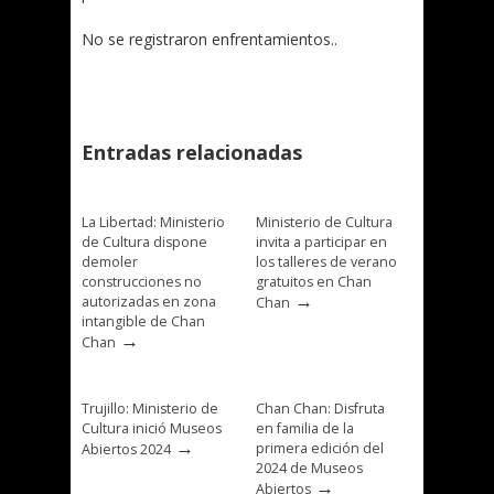
No se registraron enfrentamientos..
Entradas relacionadas
La Libertad: Ministerio
Ministerio de Cultura
de Cultura dispone
invita a participar en
demoler
los talleres de verano
construcciones no
gratuitos en Chan
→
autorizadas en zona
Chan
intangible de Chan
→
Chan
Trujillo: Ministerio de
Chan Chan: Disfruta
Cultura inició Museos
en familia de la
→
primera edición del
Abiertos 2024
2024 de Museos
→
Abiertos