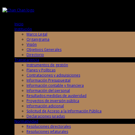
Jueves, 6 de Agosto de 2026
Jueves, 6 de Agosto de 2026
Inicio
Institución
Marco Legal
Organigrama
Visión
Objetivos Generales
Directorio
Transparencia
Instrumentos de gestión
Planes y Políticas
Contrataciones y adquisiciones
Información Presupuestal
Información contable y financiera
Información del personal
Resultados medidas de austeridad
Proyectos de inversión pública
Información adicional
Solicitud de Acceso a la Información Pública
Declaraciones juradas
Normatividad
Resoluciones directorales
Resoluciones jefaturales