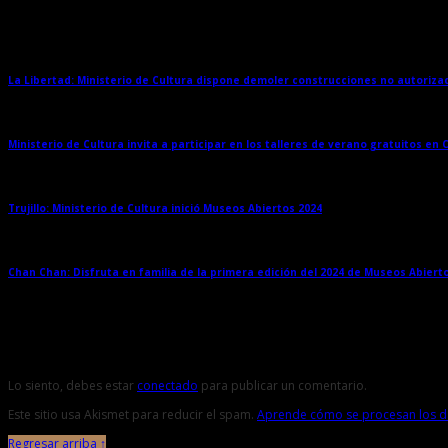
Entradas relacionadas
La Libertad: Ministerio de Cultura dispone demoler construcciones no autoriz
Ministerio de Cultura invita a participar en los talleres de verano gratuitos en
Trujillo: Ministerio de Cultura inició Museos Abiertos 2024
→
Chan Chan: Disfruta en familia de la primera edición del 2024 de Museos Abiert
Deja una respuesta
Lo siento, debes estar
conectado
para publicar un comentario.
Este sitio usa Akismet para reducir el spam.
Aprende cómo se procesan los da
Regresar arriba ↑