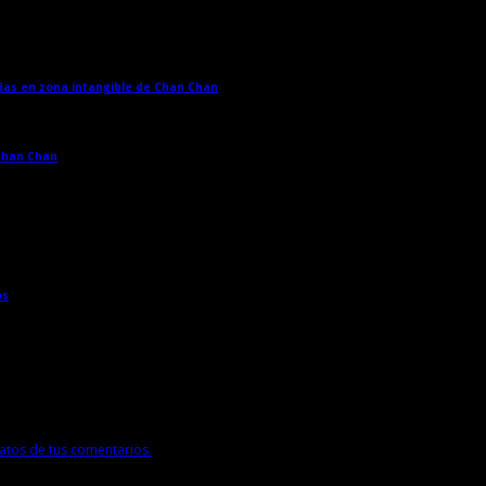
adas en zona intangible de Chan Chan
→
 Chan Chan
→
os
→
tos de tus comentarios.