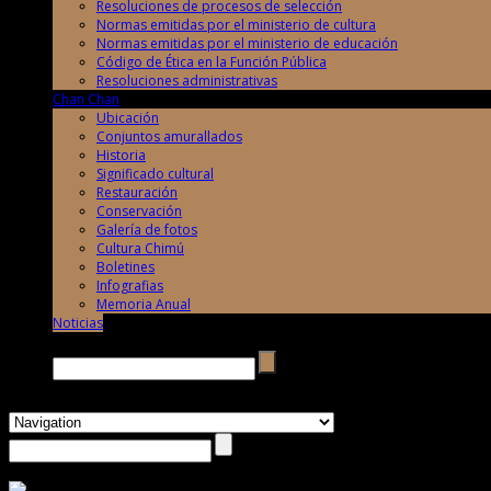
Resoluciones de procesos de selección
Normas emitidas por el ministerio de cultura
Normas emitidas por el ministerio de educación
Código de Ética en la Función Pública
Resoluciones administrativas
Chan Chan
Ubicación
Conjuntos amurallados
Historia
Significado cultural
Restauración
Conservación
Galería de fotos
Cultura Chimú
Boletines
Infografias
Memoria Anual
Noticias
Buscar →