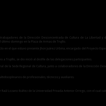
aniversario
, trabajadores de la Dirección Desconcentrada de Cultura de La Libertad y
el último domingo en la Plaza de Armas de Trujllo.
, acto en el que estuvo presente Jhon Juárez Urbina, encargado del Proyecto E
 Trujillo, se dio inició al desfile de las delegaciones participantes.
onal de la Sede Regional de Cultura, junto a colaboradores de la Dirección D
disciplinarios de profesionales, técnicos y auxiliares.
íctor Raúl Lozano Ibáñez de la Universidad Privada Antenor Orrego, con el cual c