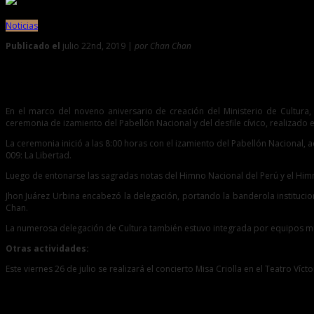
Noticias
Publicado el
julio 22nd, 2019 |
por Chan Chan
0
Ministerio de Cultura participó de desfile cívico por noveno 
En el marco del noveno aniversario de creación del Ministerio de Cultura
ceremonia de izamiento del Pabellón Nacional y del desfile cívico, realizado 
La ceremonia inició a las 8:00 horas con el izamiento del Pabellón Nacional
009: La Libertad.
Luego de entonarse las sagradas notas del Himno Nacional del Perú y el Himno a
Jhon Juárez Urbina encabezó la delegación, portando la banderola instituci
Chan.
La numerosa delegación de Cultura también estuvo integrada por equipos multi
Otras actividades:
Este viernes 26 de julio se realizará el concierto Misa Criolla en el Teatro V