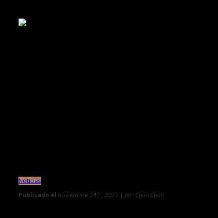
›
‹
1
2
3
4
Noticias
Publicado el
noviembre 24th, 2023 |
por Chan Chan
0