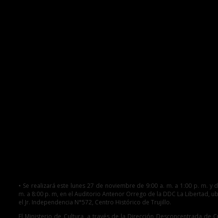
Ministerio de Cultura organi
simposio vinculado a la
investigación, conservación 
puesta en valor de Chan Cha
• Se realizará este lunes 27 de noviembre de 9:00 a. m. a 1:00 p. m. y d
m. a 8:00 p. m, en el Auditorio Antenor Orrego de la DDC La Libertad, u
el Jr. Independencia N°572, Centro Histórico de Trujillo.
El Ministerio de Cultura, a través de la Dirección Desconcentrada de C