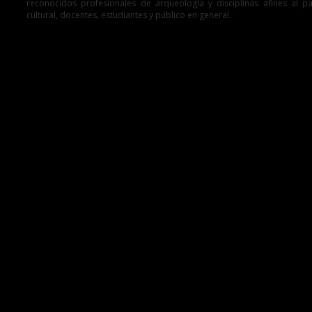
reconocidos profesionales de arqueología y disciplinas afines al p
cultural, docentes, estudiantes y público en general.
Recuerde, la cita es este lunes 27 de noviembre de 9:00 a. m. a 1:00 p
3:00 p. m. a 8:00 p. m, en el Auditorio Antenor Orrego de la DDC La 
ubicado en el Jr. Independencia N°572, Centro Histórico de Trujillo.
Recuerde que las inscripciones se realizarán a través del correo el
adelarosa@ddclalibertad.gob.pe. Se emitirán constancias de participac
Entradas relacionadas
La Libertad: Ministerio de Cultura
dispone demoler construcciones no
autorizadas en zona intangible de
Chan Chan
→