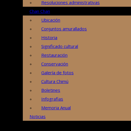
Resoluciones administrativas
Chan Chan
Ubicación
Conjuntos amurallados
Historia
Significado cultural
Restauración
Conservación
Galería de fotos
Cultura Chimú
Boletines
Infografias
Memoria Anual
Noticias