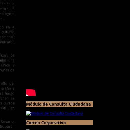
han en la
embre, un
eológica,
n.
ido en la
cultural,
pcional;
imiento”,
lizan los
ular, una
 único y
arenas de
rollo del
na María
ra, luego
n Chan se
os cursos
Módulo de Consulta Ciudadana
 del Plan
 Rosario,
Correo Corporativo
ticiparán