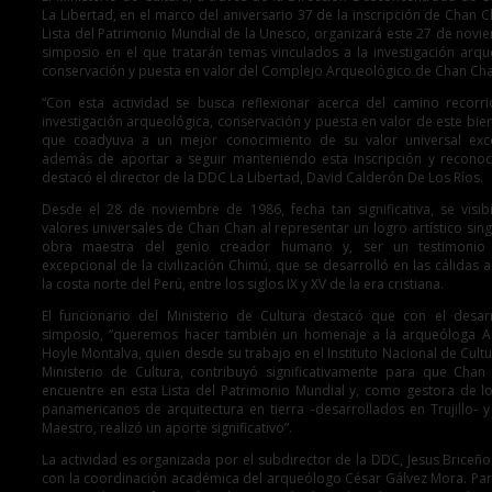
La Libertad, en el marco del aniversario 37 de la inscripción de Chan C
Lista del Patrimonio Mundial de la Unesco, organizará este 27 de novi
simposio en el que tratarán temas vinculados a la investigación arqu
conservación y puesta en valor del Complejo Arqueológico de Chan Cha
“Con esta actividad se busca reflexionar acerca del camino recorr
investigación arqueológica, conservación y puesta en valor de este bien 
que coadyuva a un mejor conocimiento de su valor universal exce
además de aportar a seguir manteniendo esta inscripción y reconoc
destacó el director de la DDC La Libertad, David Calderón De Los Ríos.
Desde el 28 de noviembre de 1986, fecha tan significativa, se visibi
valores universales de Chan Chan al representar un logro artístico sing
obra maestra del genio creador humano y, ser un testimonio
excepcional de la civilización Chimú, que se desarrolló en las cálidas 
la costa norte del Perú, entre los siglos IX y XV de la era cristiana.
El funcionario del Ministerio de Cultura destacó que con el desar
simposio, “queremos hacer también un homenaje a la arqueóloga A
Hoyle Montalva, quien desde su trabajo en el Instituto Nacional de Cultu
Ministerio de Cultura, contribuyó significativamente para que Cha
encuentre en esta Lista del Patrimonio Mundial y, como gestora de l
panamericanos de arquitectura en tierra -desarrollados en Trujillo- y
Maestro, realizó un aporte significativo”.
La actividad es organizada por el subdirector de la DDC, Jesus Briceño
con la coordinación académica del arqueólogo César Gálvez Mora. Par