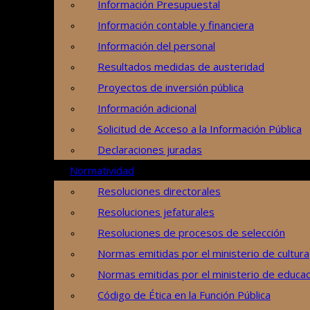
Información Presupuestal
Información contable y financiera
Información del personal
Resultados medidas de austeridad
Proyectos de inversión pública
Información adicional
Solicitud de Acceso a la Información Pública
Declaraciones juradas
Normatividad
Resoluciones directorales
Resoluciones jefaturales
Resoluciones de procesos de selección
Normas emitidas por el ministerio de cultura
Normas emitidas por el ministerio de educac
Código de Ética en la Función Pública