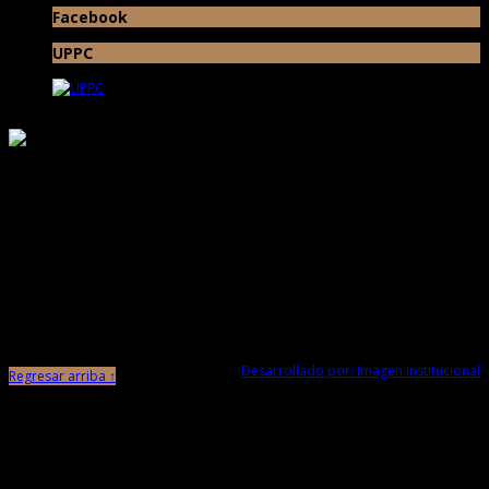
Facebook
UPPC
Responsable de Transparencia
Ministerio de Cultura
Proyecto Especial Complejo Arqueológico Chan Chan Todos los Derechos
Reservados © 2017
Av. Chan Chan N° 101 Urb. Villa del Mar (Museo de Sitio Chan Chan) Trujillo -
La Libertad
Desarrollado por: Imagen Institucional
Regresar arriba ↑