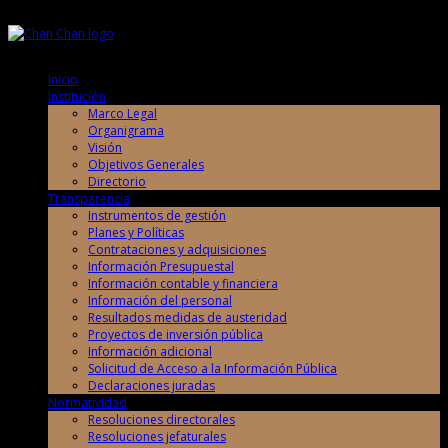
Viernes, 7 de Agosto de 2026
Viernes, 7 de Agosto de 2026
Inicio
Institución
Marco Legal
Organigrama
Visión
Objetivos Generales
Directorio
Transparencia
Instrumentos de gestión
Planes y Políticas
Contrataciones y adquisiciones
Información Presupuestal
Información contable y financiera
Información del personal
Resultados medidas de austeridad
Proyectos de inversión pública
Información adicional
Solicitud de Acceso a la Información Pública
Declaraciones juradas
Normatividad
Resoluciones directorales
Resoluciones jefaturales