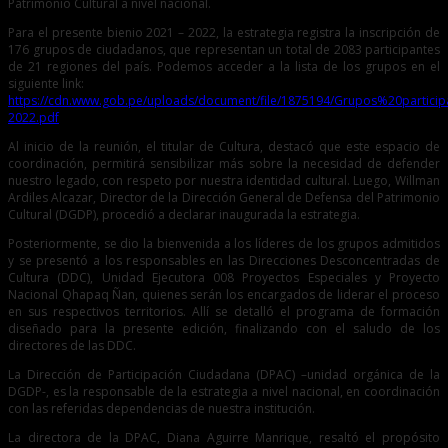
Patrimonio Cultural a nivel nacional.
Para el presente bienio 2021 – 2022, la estrategia registra la inscripción de
176 grupos de ciudadanos, que representan un total de 2083 participantes
de 21 regiones del país. Podemos acceder a la lista de los grupos en el
siguiente link:
https://cdn.www.gob.pe/uploads/document/file/1875194/Grupos%20parti
2022.pdf
Al inicio de la reunión, el titular de Cultura, destacó que este espacio de
coordinación, permitirá sensibilizar más sobre la necesidad de defender
nuestro legado, con respeto por nuestra identidad cultural. Luego, Willman
Ardiles Alcazar, Director de la Dirección General de Defensa del Patrimonio
Cultural (DGDP), procedió a declarar inaugurada la estrategia.
Posteriormente, se dio la bienvenida a los líderes de los grupos admitidos
y se presentó a los responsables en las Direcciones Desconcentradas de
Cultura (DDC), Unidad Ejecutora 008 Proyectos Especiales y Proyecto
Nacional Qhapaq Ñan, quienes serán los encargados de liderar el proceso
en sus respectivos territorios. Allí se detalló el programa de formación
diseñado para la presente edición, finalizando con el saludo de los
directores de las DDC.
La Dirección de Participación Ciudadana (DPAC) –unidad orgánica de la
DGDP-, es la responsable de la estrategia a nivel nacional, en coordinación
con las referidas dependencias de nuestra institución.
La directora de la DPAC, Diana Aguirre Manrique, resaltó el propósito