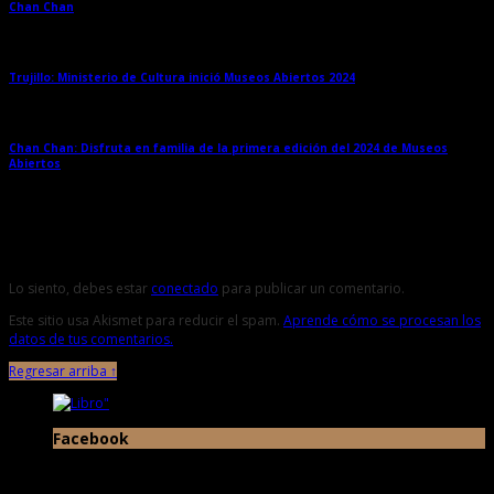
Chan Chan
→
Trujillo: Ministerio de Cultura inició Museos Abiertos 2024
→
Chan Chan: Disfruta en familia de la primera edición del 2024 de Museos
Abiertos
→
Deja una respuesta
Lo siento, debes estar
conectado
para publicar un comentario.
Este sitio usa Akismet para reducir el spam.
Aprende cómo se procesan los
datos de tus comentarios.
Regresar arriba ↑
Facebook