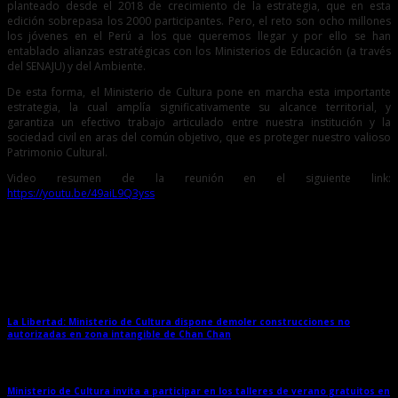
planteado desde el 2018 de crecimiento de la estrategia, que en esta
edición sobrepasa los 2000 participantes. Pero, el reto son ocho millones
los jóvenes en el Perú a los que queremos llegar y por ello se han
entablado alianzas estratégicas con los Ministerios de Educación (a través
del SENAJU) y del Ambiente.
De esta forma, el Ministerio de Cultura pone en marcha esta importante
estrategia, la cual amplía significativamente su alcance territorial, y
garantiza un efectivo trabajo articulado entre nuestra institución y la
sociedad civil en aras del común objetivo, que es proteger nuestro valioso
Patrimonio Cultural.
Video resumen de la reunión en el siguiente link:
https://youtu.be/49aiL9Q3yss
Entradas relacionadas
La Libertad: Ministerio de Cultura dispone demoler construcciones no
autorizadas en zona intangible de Chan Chan
→
Ministerio de Cultura invita a participar en los talleres de verano gratuitos en