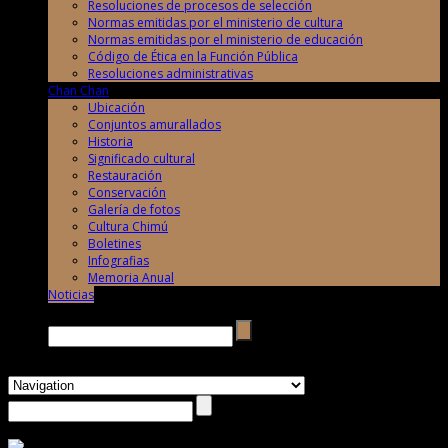
Resoluciones de procesos de selección
Normas emitidas por el ministerio de cultura
Normas emitidas por el ministerio de educación
Código de Ética en la Función Pública
Resoluciones administrativas
Chan Chan
Ubicación
Conjuntos amurallados
Historia
Significado cultural
Restauración
Conservación
Galería de fotos
Cultura Chimú
Boletines
Infografias
Memoria Anual
Noticias
Buscar →