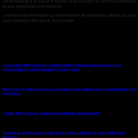
Córdova Burga a la cual se le brindó las gracias por los servicios prestados
en este importante viceministerio,
La norma está refrendada por el presidente de la República, Martín Vizcarra
y por la ministra de Cultura, Sonia Guillén.
Entradas relacionadas
La Libertad: Ministerio de Cultura dispone demoler construcciones no
autorizadas en zona intangible de Chan Chan
→
Ministerio de Cultura invita a participar en los talleres de verano gratuitos en
Chan Chan
→
Trujillo: Ministerio de Cultura inició Museos Abiertos 2024
→
Chan Chan: Disfruta en familia de la primera edición del 2024 de Museos
Abiertos
→