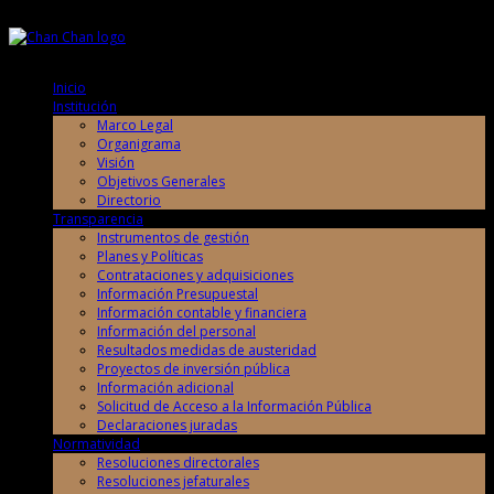
Domingo, 9 de Agosto de 2026
Domingo, 9 de Agosto de 2026
Inicio
Institución
Marco Legal
Organigrama
Visión
Objetivos Generales
Directorio
Transparencia
Instrumentos de gestión
Planes y Políticas
Contrataciones y adquisiciones
Información Presupuestal
Información contable y financiera
Información del personal
Resultados medidas de austeridad
Proyectos de inversión pública
Información adicional
Solicitud de Acceso a la Información Pública
Declaraciones juradas
Normatividad
Resoluciones directorales
Resoluciones jefaturales