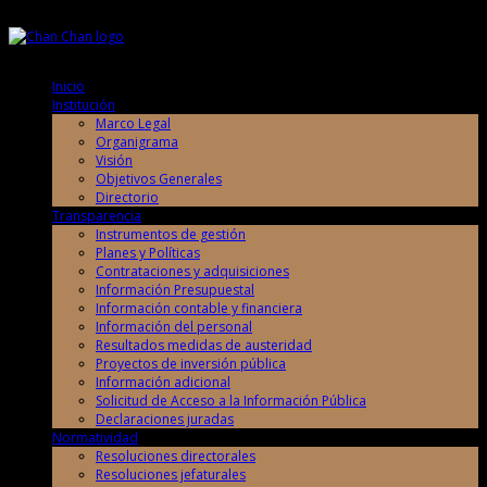
Lunes, 10 de Agosto de 2026
Lunes, 10 de Agosto de 2026
Inicio
Institución
Marco Legal
Organigrama
Visión
Objetivos Generales
Directorio
Transparencia
Instrumentos de gestión
Planes y Políticas
Contrataciones y adquisiciones
Información Presupuestal
Información contable y financiera
Información del personal
Resultados medidas de austeridad
Proyectos de inversión pública
Información adicional
Solicitud de Acceso a la Información Pública
Declaraciones juradas
Normatividad
Resoluciones directorales
Resoluciones jefaturales