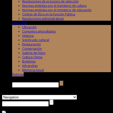
Resoluciones de procesos de selección
Normas emitidas por el ministerio de cultura
Normas emitidas por el ministerio de educación
Código de Ética en la Función Pública
Resoluciones administrativas
Chan Chan
Ubicación
Conjuntos amurallados
Historia
Significado cultural
Restauración
Conservación
Galería de fotos
Cultura Chimú
Boletines
Infografias
Memoria Anual
Noticias
Buscar →