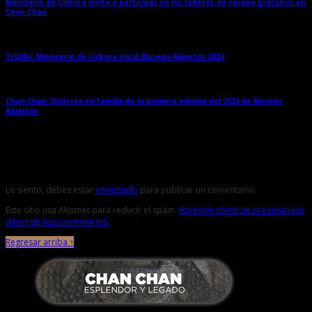
Ministerio de Cultura invita a participar en los talleres de verano gratuitos en
Chan Chan
→
Trujillo: Ministerio de Cultura inició Museos Abiertos 2024
→
Chan Chan: Disfruta en familia de la primera edición del 2024 de Museos
Abiertos
→
Deja una respuesta
Lo siento, debes estar
conectado
para publicar un comentario.
Este sitio usa Akismet para reducir el spam.
Aprende cómo se procesan los
datos de tus comentarios.
Regresar arriba ↑