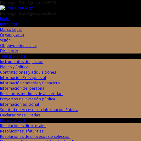
Domingo, 9 de Agosto de 2026
Domingo, 9 de Agosto de 2026
Inicio
Institución
Marco Legal
Organigrama
Visión
Objetivos Generales
Directorio
Transparencia
Instrumentos de gestión
Planes y Políticas
Contrataciones y adquisiciones
Información Presupuestal
Información contable y financiera
Información del personal
Resultados medidas de austeridad
Proyectos de inversión pública
Información adicional
Solicitud de Acceso a la Información Pública
Declaraciones juradas
Normatividad
Resoluciones directorales
Resoluciones jefaturales
Resoluciones de procesos de selección