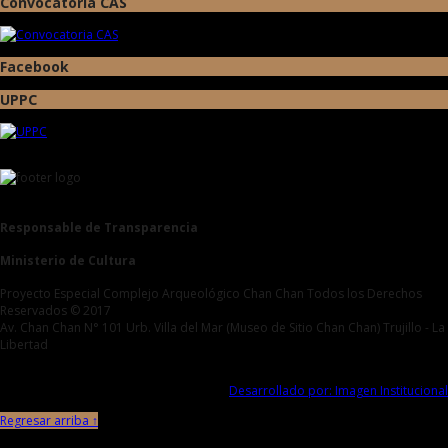
Convocatoria CAS
Facebook
UPPC
Responsable de Transparencia
Ministerio de Cultura
Proyecto Especial Complejo Arqueológico Chan Chan Todos los Derechos
Reservados © 2017
Av. Chan Chan N° 101 Urb. Villa del Mar (Museo de Sitio Chan Chan) Trujillo - La
Libertad
Desarrollado por: Imagen Institucional
Regresar arriba ↑