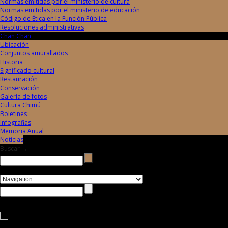
Normas emitidas por el ministerio de cultura
Normas emitidas por el ministerio de educación
Código de Ética en la Función Pública
Resoluciones administrativas
Chan Chan
Ubicación
Conjuntos amurallados
Historia
Significado cultural
Restauración
Conservación
Galería de fotos
Cultura Chimú
Boletines
Infografias
Memoria Anual
Noticias
Buscar →