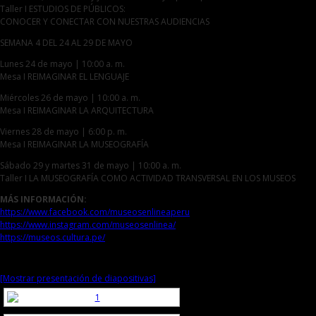
Taller I ESTUDIOS DE PÚBLICOS:
CONOCER Y CONECTAR CON NUESTRAS AUDIENCIAS
SEMANA 4 DEL 24 AL 29 DE MAYO
Lunes 24 de mayo | 10:00 a. m.
Mesa I REIMAGINAR EL LENGUAJE
Miércoles 26 de mayo | 10:00 a. m.
Mesa I REIMAGINAR LA ARQUITECTURA
Viernes 28 de mayo | 6:00 p. m.
Mesa I REIMAGINAR LA MUSEOGRAFÍA
Sábado 29 y martes 31 de mayo | 10:00 a. m.
Taller I LA MUSEOGRAFÍA COMO ACTIVIDAD TRANSVERSAL EN LOS MUSEOS
MÁS INFORMACIÓN:
https://www.facebook.com/museosenlineaperu
https://www.instagram.com/museosenlinea/
https://museos.cultura.pe/
[Mostrar presentación de diapositivas]