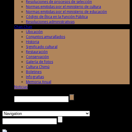
Resoluciones de procesos de selección
Normas emitidas por el ministerio de cultura
Normas emitidas por el ministerio de educación
Código de Ética en la Función Pública
Resoluciones administrativas
Chan Chan
Ubicación
Conjuntos amurallados
Historia
Significado cultural
Restauración
Conservación
Galería de fotos
Cultura Chimú
Boletines
Infografias
Memoria Anual
Noticias
Buscar →