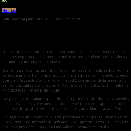
Noticias
Publicado el
junio 28th, 2018 |
por Chan Chan
0
Marinera para Todos puso a bailar a trabajadores de Chan
Chan
Frente a frente las parejas coquetean. Sonríen y menean el pañuelo blanco,
mientras esperan que la banda de músicos marque el inicio de la salerosa
marinera. La norteña, por supuesto.
Los turistas que visitan Chan Chan se detienen admirados por la
coreografía que han preparado los trabajadores del Proyecto Especial
Complejo Arqueológico Chan Chan (Pecach), con motivo de la presentación
de los danzantes del programa Marinera para Todos, que impulsa la
Municipalidad Provincial de Trujillo.
Las palmas acompañan el paso de punta y taco y cepillado, de los noveles
danzantes, quienes se esfuerzan por pulir su ritmo con la rápida instrucción
de uno de los profesores integrantes del programa Marinera para Todos.
Por segundo año consecutivo, este programa municipal es llevado a Chan
Chan, tras un importante esfuerzo de gestión entre el Proyecto
Arqueológico Chan Chan y la Municipalidad Provincial de Trujillo.