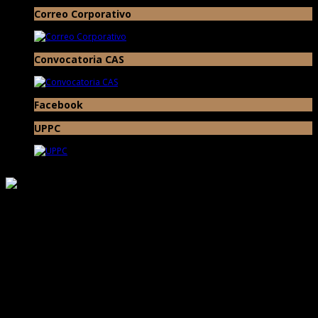
Correo Corporativo
Convocatoria CAS
Facebook
UPPC
Responsable de Transparencia
Ministerio de Cultura
Proyecto Especial Complejo Arqueológico Chan Chan Todos los Derechos
Reservados © 2017
Av. Chan Chan N° 101 Urb. Villa del Mar (Museo de Sitio Chan Chan) Trujillo -
La Libertad