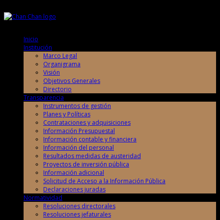
Jueves, 6 de Agosto de 2026
Jueves, 6 de Agosto de 2026
Inicio
Institución
Marco Legal
Organigrama
Visión
Objetivos Generales
Directorio
Transparencia
Instrumentos de gestión
Planes y Políticas
Contrataciones y adquisiciones
Información Presupuestal
Información contable y financiera
Información del personal
Resultados medidas de austeridad
Proyectos de inversión pública
Información adicional
Solicitud de Acceso a la Información Pública
Declaraciones juradas
Normatividad
Resoluciones directorales
Resoluciones jefaturales