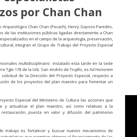
zos por Chan Chan
ejo Arqueológico Chan Chan (Pecach), Henry Gayoso Paredes,
 de las instituciones públicas ligadas directamente a Chan
specializados en el campo de la arqueología, preservación,
ultural, integran el Grupo de Trabajo del Proyecto Especial
sionales multidisciplinario
instalado esta tarde en la sede
re Tgle 178 de la Urb. San Andrés de Trujillo,
es Ad Honorem
solicitud de la Dirección del Proyecto Especial, respecto a
ución de los proyectos del plan maestro para fomentar un
royecto Especial del Ministerio de Cultura las acciones que
r y actualizar el plan maestro, así como relativas a la
n, restauración, puesta en valor y difusión del patrimonio
de trabajo es fortalecer y buscar nuevos mecanismos de
s estratégicas que permitan obtener el financiamiento de las