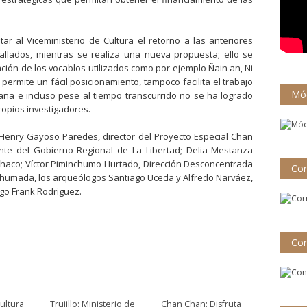
ar al Viceministerio de Cultura el retorno a las anteriores
llados, mientras se realiza una nueva propuesta; ello se
ción de los vocablos utilizados como por ejemplo Ñain an, Ni
 permite un fácil posicionamiento, tampoco facilita el trabajo
Mód
daña e incluso pese al tiempo transcurrido no se ha logrado
ropios investigadores.
 Henry Gayoso Paredes, director del Proyecto Especial Chan
nte del Gobierno Regional de La Libertad; Delia Mestanza
nchaco; Víctor Piminchumo Hurtado, Dirección Desconcentrada
Cor
 Ahumada, los arqueólogos Santiago Uceda y Alfredo Narváez,
ogo Frank Rodriguez.
Con
ultura
Trujillo: Ministerio de
Chan Chan: Disfruta