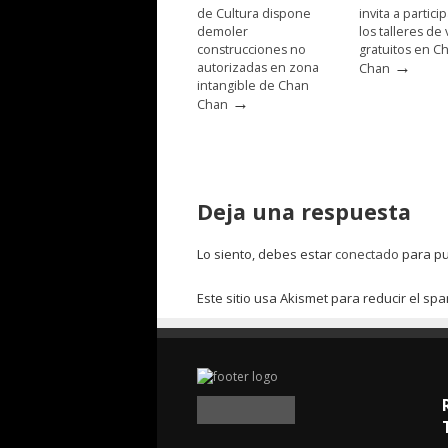
de Cultura dispone
invita a partici
demoler
los talleres de
construcciones no
gratuitos en C
→
autorizadas en zona
Chan
intangible de Chan
→
Chan
Deja una respuesta
Lo siento, debes estar
conectado
para pu
Este sitio usa Akismet para reducir el sp