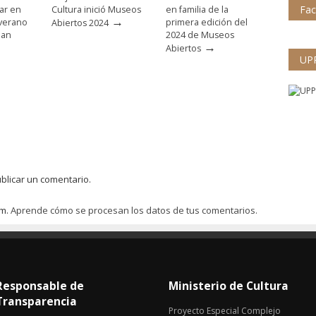
Fa
par en
Cultura inició Museos
en familia de la
→
 verano
primera edición del
Abiertos 2024
han
2024 de Museos
→
Abiertos
UP
blicar un comentario.
am.
Aprende cómo se procesan los datos de tus comentarios.
Responsable de
Ministerio de Cultura
Transparencia
Proyecto Especial Complejo