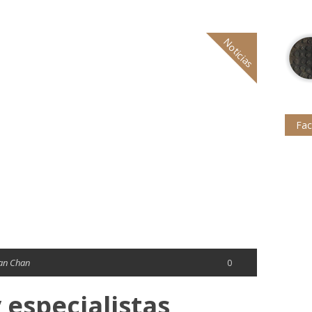
Noticias
Fa
an Chan
0
 especialistas