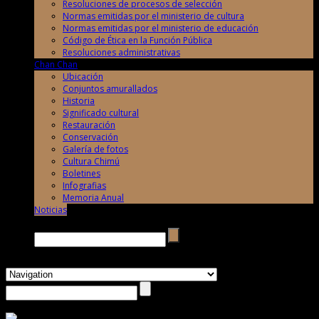
Resoluciones de procesos de selección
Normas emitidas por el ministerio de cultura
Normas emitidas por el ministerio de educación
Código de Ética en la Función Pública
Resoluciones administrativas
Chan Chan
Ubicación
Conjuntos amurallados
Historia
Significado cultural
Restauración
Conservación
Galería de fotos
Cultura Chimú
Boletines
Infografias
Memoria Anual
Noticias
Buscar →