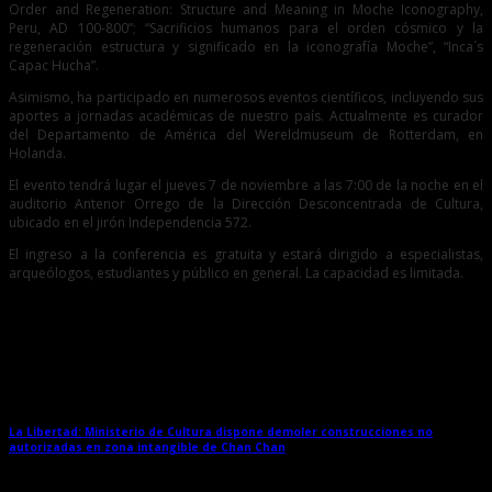
Order and Regeneration: Structure and Meaning in Moche Iconography,
Peru, AD 100-800”; “Sacrificios humanos para el orden cósmico y la
regeneración estructura y significado en la iconografía Moche”, “Inca´s
Capac Hucha”.
Asimismo, ha participado en numerosos eventos científicos, incluyendo sus
aportes a jornadas académicas de nuestro país. Actualmente es curador
del Departamento de América del Wereldmuseum de Rotterdam, en
Holanda.
El evento tendrá lugar el jueves 7 de noviembre a las 7:00 de la noche en el
auditorio Antenor Orrego de la Dirección Desconcentrada de Cultura,
ubicado en el jirón Independencia 572.
El ingreso a la conferencia es gratuita y estará dirigido a especialistas,
arqueólogos, estudiantes y público en general. La capacidad es limitada.
Entradas relacionadas
La Libertad: Ministerio de Cultura dispone demoler construcciones no
autorizadas en zona intangible de Chan Chan
→