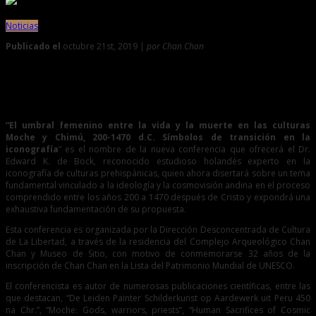
Noticias
Publicado el
octubre 21st, 2019 |
por Chan Chan
0
Estudioso holandés disertará sobre vida y muerte en las
culturas Moche y Chimú
“El umbral femenino entre la vida y la muerte en las culturas
Moche y Chimú, 200-1470 d.C. Símbolos de transición en la
iconografía
” es el nombre de la nueva conferencia que ofrecerá el Dr.
Edward K. de Bock, reconocido estudioso holandés experto en la
iconografía de culturas prehispánicas, quien ahora disertará sobre un tema
fundamental vinculado a la ideología y la cosmovisión andina en el proceso
comprendido entre los años 200 a 1470 después de Cristo y expondrá una
exhaustiva fundamentación de su propuesta.
Esta conferencia es organizada por la Dirección Desconcentrada de Cultura
de La Libertad, a través de la residencia del Complejo Arqueológico Chan
Chan y Museo de Sitio, con motivo de conmemorarse 32 años de la
inscripción de Chan Chan en la Lista del Patrimonio Mundial de UNESCO.
El conferencista es autor de numerosas publicaciones científicas, entre las
que destacan, “De Leiden Painter Schilderkunst op Aardewerk uit Peru 450
na Chr.”, “Moche: Gods, warriors, priests”, “Human Sacrifices of Cosmic