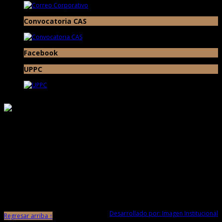
Convocatoria CAS
Facebook
UPPC
Responsable de Transparencia
Ministerio de Cultura
Proyecto Especial Complejo Arqueológico Chan Chan Todos los Derechos
Reservados © 2017
Av. Chan Chan N° 101 Urb. Villa del Mar (Museo de Sitio Chan Chan) Trujillo -
La Libertad
Desarrollado por: Imagen Institucional
Regresar arriba ↑