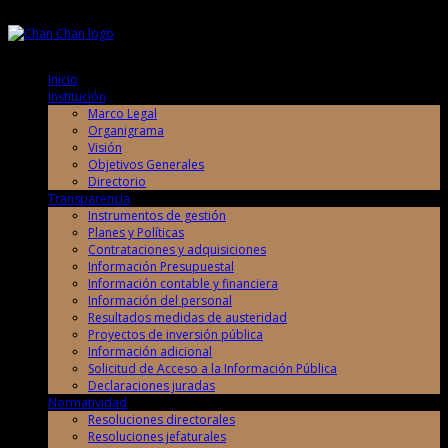
Sábado, 8 de Agosto de 2026
Sábado, 8 de Agosto de 2026
Inicio
Institución
Marco Legal
Organigrama
Visión
Objetivos Generales
Directorio
Transparencia
Instrumentos de gestión
Planes y Políticas
Contrataciones y adquisiciones
Información Presupuestal
Información contable y financiera
Información del personal
Resultados medidas de austeridad
Proyectos de inversión pública
Información adicional
Solicitud de Acceso a la Información Pública
Declaraciones juradas
Normatividad
Resoluciones directorales
Resoluciones jefaturales