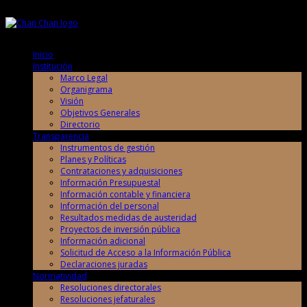
Sábado, 8 de Agosto de 2026
Sábado, 8 de Agosto de 2026
Inicio
Institución
Marco Legal
Organigrama
Visión
Objetivos Generales
Directorio
Transparencia
Instrumentos de gestión
Planes y Políticas
Contrataciones y adquisiciones
Información Presupuestal
Información contable y financiera
Información del personal
Resultados medidas de austeridad
Proyectos de inversión pública
Información adicional
Solicitud de Acceso a la Información Pública
Declaraciones juradas
Normatividad
Resoluciones directorales
Resoluciones jefaturales