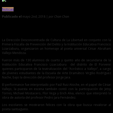
Noticias
Publicado el
mayo 2nd, 2018 |
por Chan Chan
0
Escolares participan en homenaje a Cesar Vallejo Mendoza
La Dirección Desconcentrada de Cultura de La Libertad en conjunto con la
Primera Fiscalía de Prevención del Delito y la Institución Educativa Francisco
Lizarzaburu, organizaron un homenaje al poeta universal César Abraham
Vallejo Mendoza.
Fueron más de 130 alumnos de cuarto y quinto año de secundaria de la
Institución Educativa Francisco Lizarzaburu del distrito de El Porvenir
quienes participaron de la teatralización del “Acróstico a Vallejo”, a cargo
de jóvenes estudiantes de la Escuela de Arte Dramático Virgilio Rodríguez
Nache, bajo la dirección del profesor Jorge Jara.
El performance fue interpretado por Paúl Ruiz Atoche, en el papel de César
Vallejo, la puesta en escena también contó con la participación de Jetsy
Torres, Michael Mostacero, Flor Vega y Erich Alva, elenco que interpretó la
obra de autoría del profesor Pedro Jara Fernández.
Los escolares se mostraron felices con la obra que busca revalorar al
poeta santiaguino.