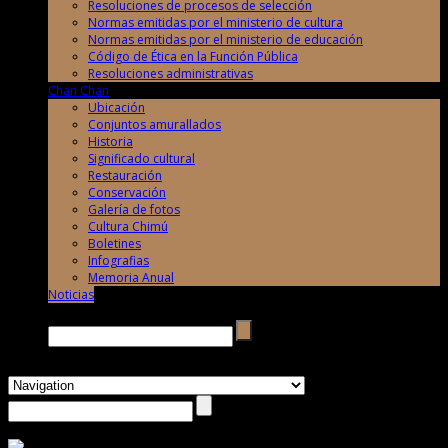
Resoluciones de procesos de selección
Normas emitidas por el ministerio de cultura
Normas emitidas por el ministerio de educación
Código de Ética en la Función Pública
Resoluciones administrativas
Chan Chan
Ubicación
Conjuntos amurallados
Historia
Significado cultural
Restauración
Conservación
Galería de fotos
Cultura Chimú
Boletines
Infografias
Memoria Anual
Noticias
Buscar →