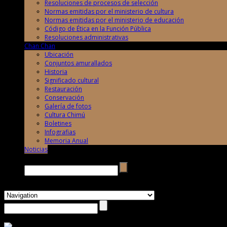
Resoluciones de procesos de selección
Normas emitidas por el ministerio de cultura
Normas emitidas por el ministerio de educación
Código de Ética en la Función Pública
Resoluciones administrativas
Chan Chan
Ubicación
Conjuntos amurallados
Historia
Significado cultural
Restauración
Conservación
Galería de fotos
Cultura Chimú
Boletines
Infografias
Memoria Anual
Noticias
Buscar →