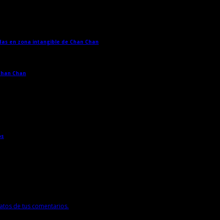
adas en zona intangible de Chan Chan
→
 Chan Chan
→
os
→
tos de tus comentarios.