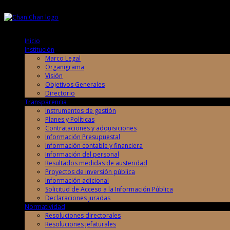
Viernes, 7 de Agosto de 2026
Viernes, 7 de Agosto de 2026
Inicio
Institución
Marco Legal
Organigrama
Visión
Objetivos Generales
Directorio
Transparencia
Instrumentos de gestión
Planes y Políticas
Contrataciones y adquisiciones
Información Presupuestal
Información contable y financiera
Información del personal
Resultados medidas de austeridad
Proyectos de inversión pública
Información adicional
Solicitud de Acceso a la Información Pública
Declaraciones juradas
Normatividad
Resoluciones directorales
Resoluciones jefaturales