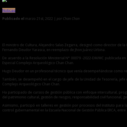
Noticias
Publicado el
marzo 21st, 2022 |
por Chan Chan
0
Designan nuevo director de la DDC La Libertad y Proyecto E
El ministro de Cultura, Alejandro Salas Zegarra, designó como director de 
Fernando Deudor Yarasca, en reemplazo de Jhon Juárez Urbina.
De acuerdo a la Resolución Ministerial N° 00079 -2022-DM/MC publicada en el
Especial Complejo Arqueológico Chan Chan.
Hugo Deudor en un profesional técnico que venía desempeñándose como resp
También, se desempeñó en el cargo de jefe de la Unidad de Tesorería, jefe 
Complejo Arqueológico Chan Chan.
Ha participado de cursos de gestión pública con enfoque intercultural, progr
del patrimonio cultural, gestión de riesgos, responsabilidad civil funcional, 
Asimismo, participó en talleres en gestión por procesos del Instituto para l
control gubernamental en la Escuela Nacional de Gestión Pública ERCA, entre 