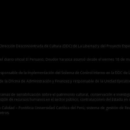
special Chan Chan
la Dirección Desconcentrada de Cultura (DDC) de La Libertad y del Proyecto Es
 diario oficial El Peruano, Deudor Yarasca asumió desde el viernes 18 de mar
onsable de la Implementación del Sistema de Control Interno en la DDC de L
de la Oficina de Administración y Finanzas y responsable de la Unidad Ejecut
amas de sensibilización sobre el patrimonio cultural, conservación e investiga
gestión de recursos humanos en el sector público, contrataciones del Estado en o
a Calidad – Pontificia Universidad Católica del Perú, sistema de gestión de R
otros.