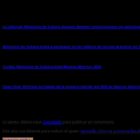
Entradas relacionadas
La Libertad: Ministerio de Cultura dispone demoler construcciones no autoriz
Ministerio de Cultura invita a participar en los talleres de verano gratuitos en
Trujillo: Ministerio de Cultura inició Museos Abiertos 2024
→
Chan Chan: Disfruta en familia de la primera edición del 2024 de Museos Abiert
Deja una respuesta
Lo siento, debes estar
conectado
para publicar un comentario.
Este sitio usa Akismet para reducir el spam.
Aprende cómo se procesan los da