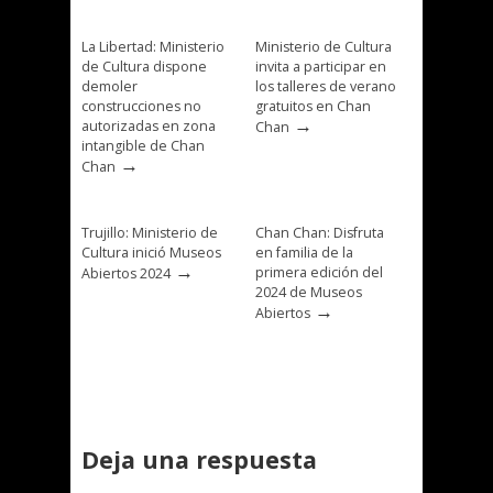
La Libertad: Ministerio
Ministerio de Cultura
de Cultura dispone
invita a participar en
demoler
los talleres de verano
construcciones no
gratuitos en Chan
→
autorizadas en zona
Chan
intangible de Chan
→
Chan
Trujillo: Ministerio de
Chan Chan: Disfruta
Cultura inició Museos
en familia de la
→
primera edición del
Abiertos 2024
2024 de Museos
→
Abiertos
Deja una respuesta