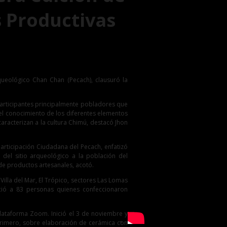
s Productivas
queológico Chan Chan (Pecach), clausuró la
s participantes principalmente pobladores que
del conocimiento de los diferentes elementos
racterizan a la cultura Chimú, destacó Jhon
Participación Ciudadana del Pecach, enfatizó
 del sitio arqueológico a la población del
de productos artesanales, acotó.
illa del Mar, El Trópico, sectores Las Lomas
efició a 83 personas quienes confeccionaron
lataforma Zoom. Inició el 3 de noviembre y
 primero, sobre elaboración de cerámica con