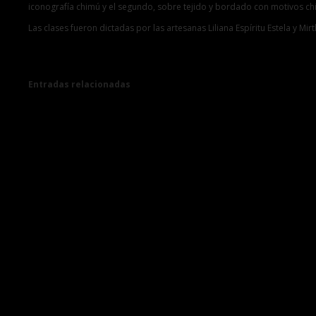
iconografía chimú y el segundo, sobre tejido y bordado con motivos ch
Las clases fueron dictadas por las artesanas Liliana Espíritu Estela y Mi
Entradas relacionadas
La Libertad: Ministerio
de Cultura dispone
demoler construcciones
no autorizadas en zona
intangible de Chan
Chan
→
Ministerio de Cultura
invita a participar en
los talleres de verano
gratuitos en Chan Chan
→