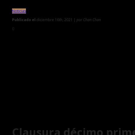
Noticias
Publicado el
diciembre 16th, 2021 |
por Chan Chan
0
Clausura décimo prime