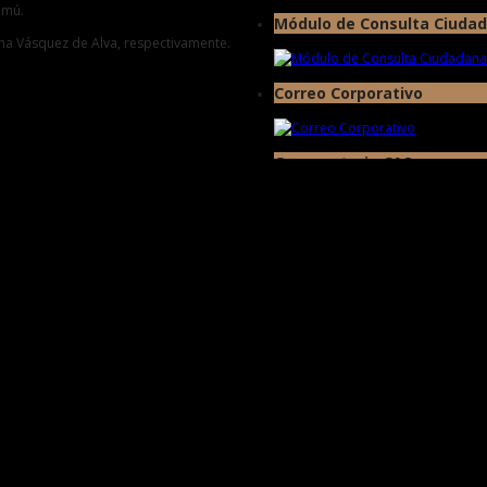
imú.
Módulo de Consulta Ciuda
rtha Vásquez de Alva, respectivamente.
Correo Corporativo
Convocatoria CAS
Facebook
UPPC