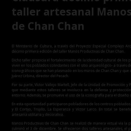
taller artesanal Mano
de Chan Chan
El Ministerio de Cultura, a través del Proyecto Especial Complejo Ar
décimo primera edición del taller Manos Productivas de Chan Chan.
Dicho taller propicia el fortalecimiento de la identidad cultural de lo
viven en los poblados colindantes con el sitio arqueológico- a través 
iconográficos que se han plasmado en los muros de Chan Chan y que ca
Juárez Urbina, director del Pecach.
Por su parte, Víctor Vallejo Martell, Jefe de la Unidad de Promoción y 
que mediante estos talleres se involucra en la defensa y protección
entorno. Además, se promueve el uso de la iconografía para el diseño 
En esta oportunidad participaron pobladores de los centros poblados V
y El Cortijo, Trujillo, La Esperanza y Víctor Larco. En total se ben
artesanía utilitaria y decorativa.
Manos Productivas de Chan Chan se realizó de manera virtual vía la p
culminó el 3 de diciembre. Se ofrecieron dos talleres artesanales, el