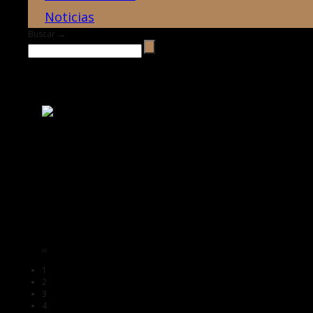
Noticias
Buscar →
›
‹
1
2
3
4