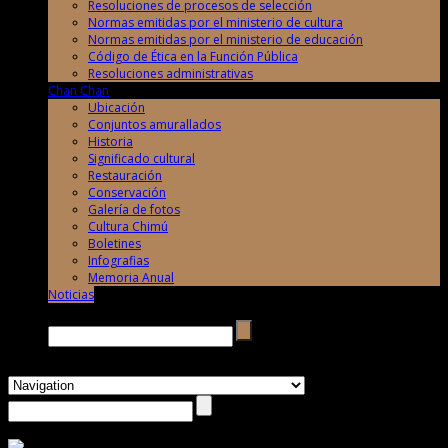
Resoluciones de procesos de selección
Normas emitidas por el ministerio de cultura
Normas emitidas por el ministerio de educación
Código de Ética en la Función Pública
Resoluciones administrativas
Chan Chan
Ubicación
Conjuntos amurallados
Historia
Significado cultural
Restauración
Conservación
Galería de fotos
Cultura Chimú
Boletines
Infografias
Memoria Anual
Noticias
Buscar →