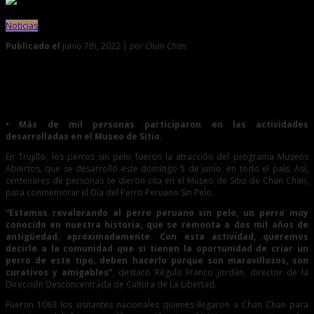
Noticias
Publicado el
junio 7th, 2022 |
por Chan Chan
0
Programa Museos abiertos conmemoró el Día del Perro
Peruano Sin Pelo
• Más de mil personas participaron en las actividades
desarrolladas en el Museo de Sitio.
En Trujillo, los perros sin pelo fueron la atracción del programa Museos
Abiertos, que se desarrolló este domingo 5 de junio, en todo el país. Así,
centenares de personas se dieron cita en el Museo de Sitio de Chan Chan,
para conmemorar el Día del Perro Peruano Sin Pelo.
“Estamos revalorando al perro peruano sin pelo, un perro muy
conocido en nuestra historia, que se remonta a dos mil años de
antigüedad, aproximadamente. Con esta actividad, queremos
decirle a la comunidad que si tienen la oportunidad de criar un
perro de este tipo, deben hacerlo porque son maravillosos, son
curativos y amigables”
, destacó Régulo Franco Jordán, director de la
Dirección Desconcentrada de Cultura de La Libertad.
Fueron 1063 los visitantes nacionales quienes llegaron a Chan Chan para