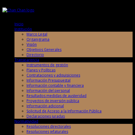
Viernes, 7 de Agosto de 2026
Viernes, 7 de Agosto de 2026
Inicio
Institución
Marco Legal
Organigrama
Visión
Objetivos Generales
Directorio
Transparencia
Instrumentos de gestión
Planes y Políticas
Contrataciones y adquisiciones
Información Presupuestal
Información contable y financiera
Información del personal
Resultados medidas de austeridad
Proyectos de inversión pública
Información adicional
Solicitud de Acceso a la Información Pública
Declaraciones juradas
Normatividad
Resoluciones directorales
Resoluciones jefaturales