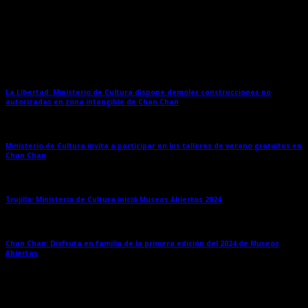
Entradas relacionadas
La Libertad: Ministerio de Cultura dispone demoler construcciones no
autorizadas en zona intangible de Chan Chan
→
Ministerio de Cultura invita a participar en los talleres de verano gratuitos en
Chan Chan
→
Trujillo: Ministerio de Cultura inició Museos Abiertos 2024
→
Chan Chan: Disfruta en familia de la primera edición del 2024 de Museos
Abiertos
→