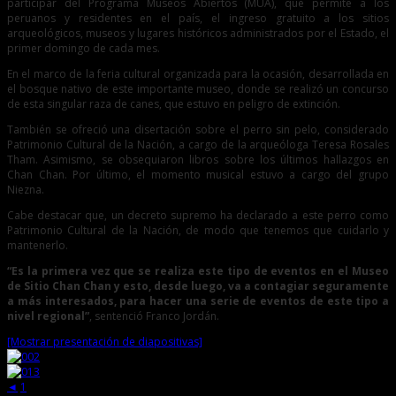
participar del Programa Museos Abiertos (MUA), que permite a los
peruanos y residentes en el país, el ingreso gratuito a los sitios
arqueológicos, museos y lugares históricos administrados por el Estado, el
primer domingo de cada mes.
En el marco de la feria cultural organizada para la ocasión, desarrollada en
el bosque nativo de este importante museo, donde se realizó un concurso
de esta singular raza de canes, que estuvo en peligro de extinción.
También se ofreció una disertación sobre el perro sin pelo, considerado
Patrimonio Cultural de la Nación, a cargo de la arqueóloga Teresa Rosales
Tham. Asimismo, se obsequiaron libros sobre los últimos hallazgos en
Chan Chan. Por último, el momento musical estuvo a cargo del grupo
Niezna.
Cabe destacar que, un decreto supremo ha declarado a este perro como
Patrimonio Cultural de la Nación, de modo que tenemos que cuidarlo y
mantenerlo.
“Es la primera vez que se realiza este tipo de eventos en el Museo
de Sitio Chan Chan y esto, desde luego, va a contagiar seguramente
a más interesados, para hacer una serie de eventos de este tipo a
nivel regional”
, sentenció Franco Jordán.
[Mostrar presentación de diapositivas]
◄
1
2