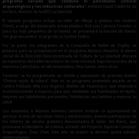
programa variado que combina el patrimonio cultural
arqueológicos y las industrias culturales”
, enfatizó David Calderón de
los Ríos, director de la DDC La Libertad.
El variado programa incluye un taller de dibujo y pintura con motivos
Chimú, a cargo del destacado artista plástico Noé Luis Cabrera Cornelio; y,
para los más pequeños de la familia, se presentará la función de títeres:
“Un gran encuentro” a cargo de La Cortina Teatro.
Por su parte, los integrantes de la Compañía de Ballet de Trujillo, se
prepara para su presentación en el programa Museos Abiertos. El elenco
oficial de la Dirección Desconcentrada de Cultura de La Libertad ofrecerá
un repertorio del ballet neoclásico de corte nacional, bajo los acordes de la
marinera Caña Dulce, el vals Amaraditos, Yma Sumac, entre otros.
También, se ha programado un desfile y exposición de prendas textiles
“Chimuk tejido & cultura”. Este es un programa sostenible situado en el
Centro Poblado Villa Los Ángeles, distrito de Huanchaco, que empodera
económicamente a mujeres para que, mediante sus habilidades en tejido,
mejoren sus habilidades personales, fortalezcan sus familias y mejoren su
salud.
Los asistentes a Museos Abiertos también tendrán la oportunidad de
apreciar el arte de las niñas, niños y adolescentes, quienes participaron de
los talleres de verano gratuitos denominados El Saber del Barro, que
promueve el Ministerio de Cultura, a través del Proyecto Especial Complejo
Arqueológico Chan Chan. Este año se realizó la décimo quinta edición
ininterrumpida.