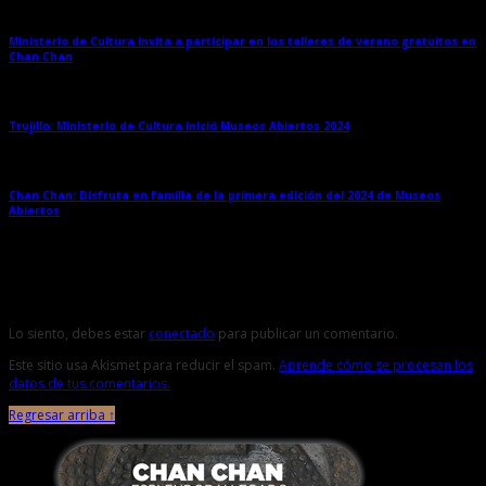
Ministerio de Cultura invita a participar en los talleres de verano gratuitos en
Chan Chan
→
Trujillo: Ministerio de Cultura inició Museos Abiertos 2024
→
Chan Chan: Disfruta en familia de la primera edición del 2024 de Museos
Abiertos
→
Deja una respuesta
Lo siento, debes estar
conectado
para publicar un comentario.
Este sitio usa Akismet para reducir el spam.
Aprende cómo se procesan los
datos de tus comentarios.
Regresar arriba ↑