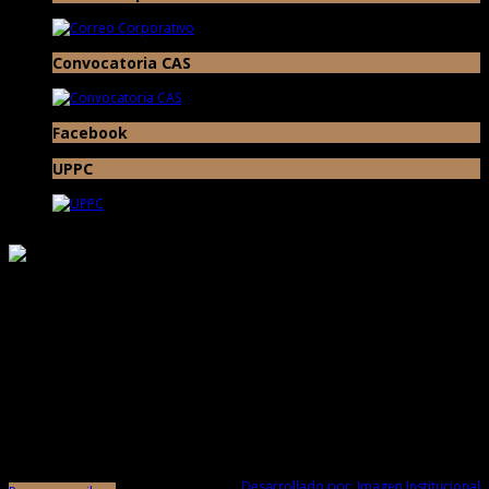
Convocatoria CAS
Facebook
UPPC
Responsable de Transparencia
Ministerio de Cultura
Proyecto Especial Complejo Arqueológico Chan Chan Todos los Derechos
Reservados © 2017
Av. Chan Chan N° 101 Urb. Villa del Mar (Museo de Sitio Chan Chan) Trujillo -
La Libertad
Desarrollado por: Imagen Institucional