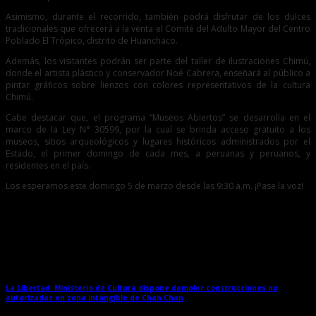
Asimismo, durante el recorrido, también podrá disfrutar de los dulces
tradicionales que ofrecerá a la venta el Comité del Adulto Mayor del Centro
Poblado El Trópico, distrito de Huanchaco.
Además, los visitantes podrán ser parte del taller de ilustraciones Chimú,
donde el artista plástico y conservador Noé Cabrera, enseñará al público a
pintar gráficos sobre lienzos con colores representativos de la cultura
Chimú.
Cabe destacar que, el programa “Museos Abiertos” se desarrolla en el
marco de la Ley N° 30599, por la cual se brinda acceso gratuito a los
museos, sitios arqueológicos y lugares históricos administrados por el
Estado, el primer domingo de cada mes, a peruanas y peruanos, y
residentes en el país.
Los esperamos este domingo 5 de marzo desde las 9:30 a.m. ¡Pase la voz!
Entradas relacionadas
La Libertad: Ministerio de Cultura dispone demoler construcciones no
autorizadas en zona intangible de Chan Chan
→