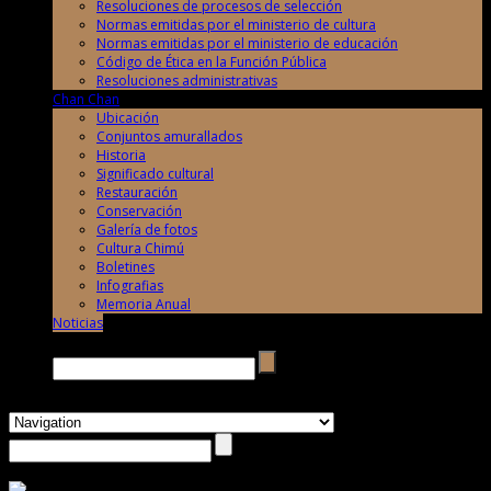
Resoluciones de procesos de selección
Normas emitidas por el ministerio de cultura
Normas emitidas por el ministerio de educación
Código de Ética en la Función Pública
Resoluciones administrativas
Chan Chan
Ubicación
Conjuntos amurallados
Historia
Significado cultural
Restauración
Conservación
Galería de fotos
Cultura Chimú
Boletines
Infografias
Memoria Anual
Noticias
Buscar →