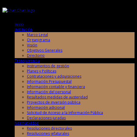
Sábado, 8 de Agosto de 2026
Sábado, 8 de Agosto de 2026
Inicio
Institución
Marco Legal
Organigrama
Visión
Objetivos Generales
Directorio
Transparencia
Instrumentos de gestión
Planes y Políticas
Contrataciones y adquisiciones
Información Presupuestal
Información contable y financiera
Información del personal
Resultados medidas de austeridad
Proyectos de inversión pública
Información adicional
Solicitud de Acceso a la Información Pública
Declaraciones juradas
Normatividad
Resoluciones directorales
Resoluciones jefaturales