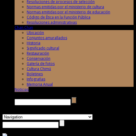
Resoluciones de procesos de selección
Normas emitidas por el ministerio de cultura
Normas emitidas por el ministerio de educación
Código de Ética en la Función Pública
Resoluciones administrativas
Chan Chan
Ubicación
Conjuntos amurallados
Historia
Significado cultural
Restauración
Conservación
Galería de fotos
Cultura Chimú
Boletines
Infografias
Memoria Anual
Noticias
Buscar →