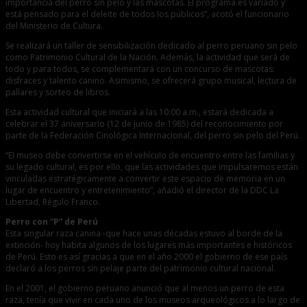
importancia del perro sin pelo y las mascotas. El programa es variado y
está pensado para el deleite de todos los públicos”, acotó el funcionario
del Ministerio de Cultura.
Se realizará un taller de sensibilización dedicado al perro peruano sin pelo
como Patrimonio Cultural de la Nación. Además, la actividad que será de
todo y para todos, se complementará con un concurso de mascotas:
disfraces y talento canino. Asimismo, se ofrecerá grupo musical, lectura de
pallares y sorteo de libros.
Esta actividad cultural que iniciará a las 10:00 a.m., estará dedicada a
celebrar el 37 aniversario (12 de junio de 1985) del reconocimiento por
parte de la Federación Cinológica Internacional, del perro sin pelo del Perú.
“El museo debe convertirse en el vehículo de encuentro entre las familias y
su legado cultural, es por ello, que las actividades que impulsaremos están
vinculadas estratégicamente a convertir este espacio de memoria en un
lugar de encuentro y entretenimiento”, añadió el director de la DDC La
Libertad, Régulo Franco.
Perro con “P” de Perú
Esta singular raza canina -que hace unas décadas estuvo al borde de la
extinción- hoy habita algunos de los lugares más importantes e históricos
de Perú. Esto es así gracias a que en el año 2000 el gobierno de ese país
declaró a los perros sin pelaje parte del patrimonio cultural nacional.
En el 2001, el gobierno peruano anunció que al menos un perro de esta
raza, tenía que vivir en cada uno de los museos arqueológicos a lo largo de