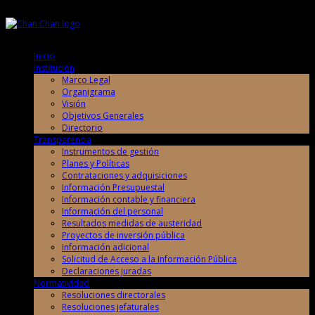
Viernes, 7 de Agosto de 2026
Viernes, 7 de Agosto de 2026
Inicio
Institución
Marco Legal
Organigrama
Visión
Objetivos Generales
Directorio
Transparencia
Instrumentos de gestión
Planes y Políticas
Contrataciones y adquisiciones
Información Presupuestal
Información contable y financiera
Información del personal
Resultados medidas de austeridad
Proyectos de inversión pública
Información adicional
Solicitud de Acceso a la Información Pública
Declaraciones juradas
Normatividad
Resoluciones directorales
Resoluciones jefaturales