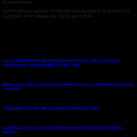
la costa peruana.
El perro peruano aparecía con frecuencia en las pinturas, la cerámica y la
iconografía de las culturas inca, moche, wari y chimú.
Entradas relacionadas
La Libertad: Ministerio de Cultura dispone demoler construcciones no
autorizadas en zona intangible de Chan Chan
→
Ministerio de Cultura invita a participar en los talleres de verano gratuitos en
Chan Chan
→
Trujillo: Ministerio de Cultura inició Museos Abiertos 2024
→
Chan Chan: Disfruta en familia de la primera edición del 2024 de Museos
Abiertos
→