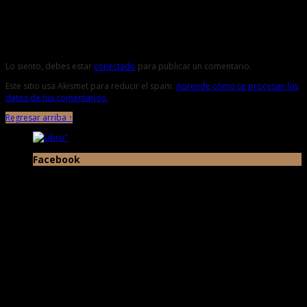
Deja una respuesta
Lo siento, debes estar
conectado
para publicar un comentario.
Este sitio usa Akismet para reducir el spam.
Aprende cómo se procesan los
datos de tus comentarios.
Regresar arriba ↑
Facebook