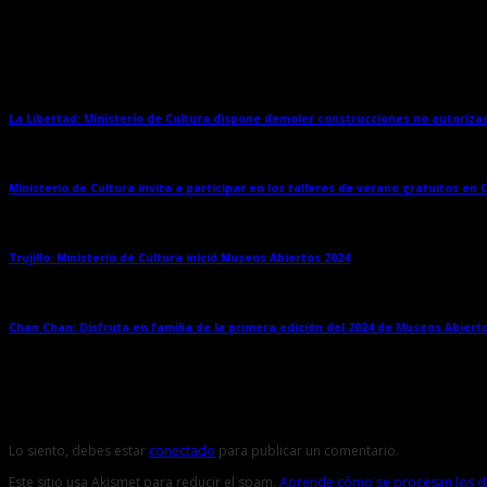
Entradas relacionadas
La Libertad: Ministerio de Cultura dispone demoler construcciones no autoriz
Ministerio de Cultura invita a participar en los talleres de verano gratuitos en
Trujillo: Ministerio de Cultura inició Museos Abiertos 2024
→
Chan Chan: Disfruta en familia de la primera edición del 2024 de Museos Abiert
Deja una respuesta
Lo siento, debes estar
conectado
para publicar un comentario.
Este sitio usa Akismet para reducir el spam.
Aprende cómo se procesan los da