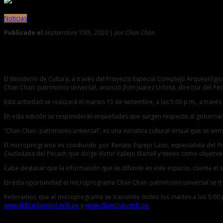
Noticias
Publicado el
septiembre 15th, 2020 |
por Chan Chan
0
Chan Chan: conozca más sobre el fundador del Chimor en nu
El Ministerio de Cultura, a través del Proyecto Especial Complejo Arqueológi
Chan Chan: patrimonio universal, anunció Jhon Juárez Urbina, director del Pe
Esta actividad se realizará el martes 15 de setiembre, a las 5:00 p.m., a tra
En esta edición se responderán inquietudes que surgen respecto al gobernante
“Chan Chan: patrimonio universal”, es una iniciativa cultural virtual que se e
El microprograma es conducido por Renato Espejo Lazo, especialista del P
Ciudadana del Pecach que dirige Víctor Vallejo Martell y tienen como objetiv
Cabe destacar que la información que se difunde en este espacio, cuenta el 
En esta oportunidad el microprograma Chan Chan: patrimonio universal se transm
Reiteramos que el microprograma se transmite todos los martes a las 5:00 p
www.ddclalibertad.gob.pe
y
www.chanchan.gob.pe