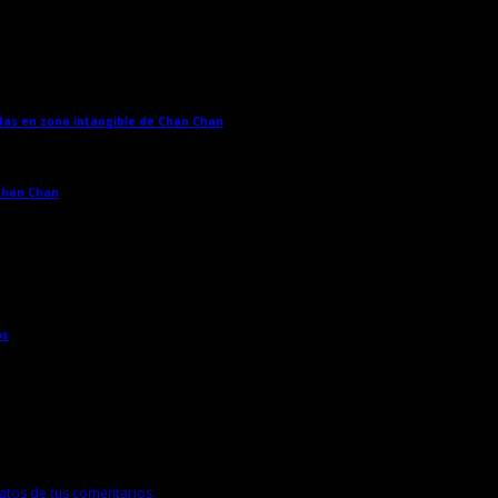
adas en zona intangible de Chan Chan
→
 Chan Chan
→
os
→
tos de tus comentarios.