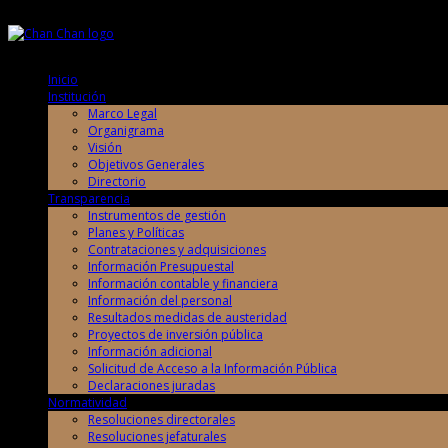
Sábado, 8 de Agosto de 2026
Sábado, 8 de Agosto de 2026
Inicio
Institución
Marco Legal
Organigrama
Visión
Objetivos Generales
Directorio
Transparencia
Instrumentos de gestión
Planes y Políticas
Contrataciones y adquisiciones
Información Presupuestal
Información contable y financiera
Información del personal
Resultados medidas de austeridad
Proyectos de inversión pública
Información adicional
Solicitud de Acceso a la Información Pública
Declaraciones juradas
Normatividad
Resoluciones directorales
Resoluciones jefaturales