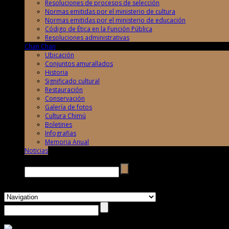
Resoluciones de procesos de selección
Normas emitidas por el ministerio de cultura
Normas emitidas por el ministerio de educación
Código de Ética en la Función Pública
Resoluciones administrativas
Chan Chan
Ubicación
Conjuntos amurallados
Historia
Significado cultural
Restauración
Conservación
Galería de fotos
Cultura Chimú
Boletines
Infografias
Memoria Anual
Noticias
Buscar →