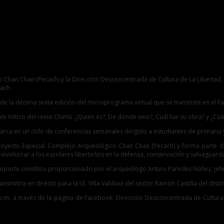
estro programa virtual
co Chan Chan (Pecach) y la Dirección Desconcentrada de Cultura de La Libertad
cach.
vés de la décima sexta edición del microprograma virtual que se transmite en el
 mítico del reino Chimú. ¿Quién es?, De dónde vino?, Cuál fue su obra? y ¿Cuál
nmarca en un ciclo de conferencias semanales dirigido a estudiantes de primaria 
royecto Especial Complejo Arqueológico Chan Chan (Pecach) y forma parte de 
o involucrar a los escolares liberteños en la defensa, conservación y salvaguar
soporte científico proporcionado por el arqueólogo Arturo Paredes Núñez, jefe 
itira en directo para la I.E. Villa Valdivia del sector Ramón Castilla del dist
.m. a través de la página de Facebook: Dirección Desconcentrada de Cultura d