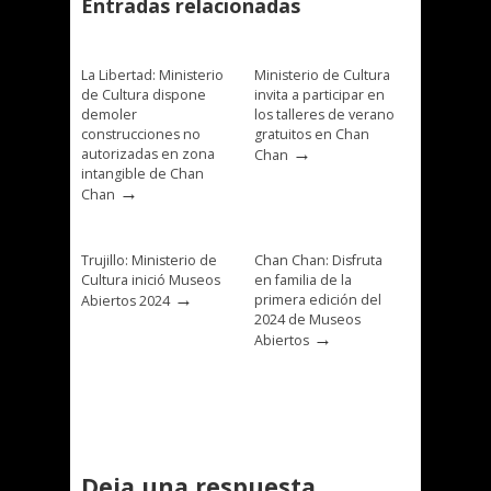
Entradas relacionadas
La Libertad: Ministerio
Ministerio de Cultura
de Cultura dispone
invita a participar en
demoler
los talleres de verano
construcciones no
gratuitos en Chan
→
autorizadas en zona
Chan
intangible de Chan
→
Chan
Trujillo: Ministerio de
Chan Chan: Disfruta
Cultura inició Museos
en familia de la
→
primera edición del
Abiertos 2024
2024 de Museos
→
Abiertos
Deja una respuesta