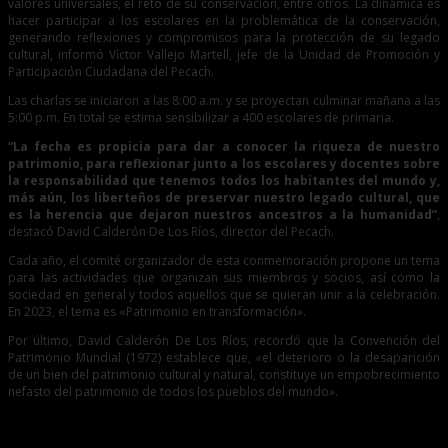
valores universales, el reto de su conservación, entre otros. La dinámica es
hacer participar a los escolares en la problemática de la conservación,
generando reflexiones y compromisos para la protección de su legado
cultural, informó Víctor Vallejo Martell, jefe de la Unidad de Promoción y
Participación Ciudadana del Pecach.
Las charlas se iniciaron a las 8:00 a.m. y se proyectan culminar mañana a las
5:00 p.m. En total se estima sensibilizar a 400 escolares de primaria.
“La fecha es propicia para dar a conocer la riqueza de nuestro
patrimonio, para reflexionar junto a los escolares y docentes sobre
la responsabilidad que tenemos todos los habitantes del mundo y,
más aún, los liberteños de preservar nuestro legado cultural, que
es la herencia que dejaron nuestros ancestros a la humanidad”
,
destacó David Calderón De Los Ríos, director del Pecach.
Cada año, el comité organizador de esta conmemoración propone un tema
para las actividades que organizan sus miembros y socios, así como la
sociedad en general y todos aquellos que se quieran unir a la celebración.
En 2023, el tema es «Patrimonio en transformación».
Por último, David Calderón De Los Ríos, recordó que la Convención del
Patrimonio Mundial (1972) establece que, «el deterioro o la desaparición
de un bien del patrimonio cultural y natural, constituye un empobrecimiento
nefasto del patrimonio de todos los pueblos del mundo».