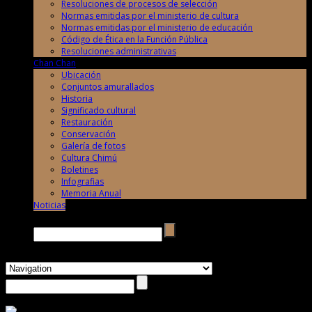
Resoluciones de procesos de selección
Normas emitidas por el ministerio de cultura
Normas emitidas por el ministerio de educación
Código de Ética en la Función Pública
Resoluciones administrativas
Chan Chan
Ubicación
Conjuntos amurallados
Historia
Significado cultural
Restauración
Conservación
Galería de fotos
Cultura Chimú
Boletines
Infografias
Memoria Anual
Noticias
Buscar →