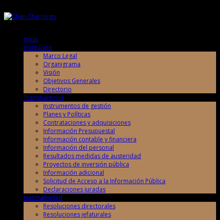
Domingo, 9 de Agosto de 2026
Domingo, 9 de Agosto de 2026
Inicio
Institución
Marco Legal
Organigrama
Visión
Objetivos Generales
Directorio
Transparencia
Instrumentos de gestión
Planes y Políticas
Contrataciones y adquisiciones
Información Presupuestal
Información contable y financiera
Información del personal
Resultados medidas de austeridad
Proyectos de inversión pública
Información adicional
Solicitud de Acceso a la Información Pública
Declaraciones juradas
Normatividad
Resoluciones directorales
Resoluciones jefaturales