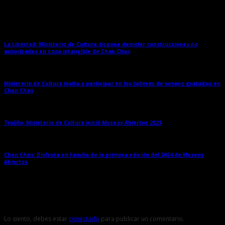
Entradas relacionadas
La Libertad: Ministerio de Cultura dispone demoler construcciones no
autorizadas en zona intangible de Chan Chan
→
Ministerio de Cultura invita a participar en los talleres de verano gratuitos en
Chan Chan
→
Trujillo: Ministerio de Cultura inició Museos Abiertos 2024
→
Chan Chan: Disfruta en familia de la primera edición del 2024 de Museos
Abiertos
→
Deja una respuesta
Lo siento, debes estar
conectado
para publicar un comentario.