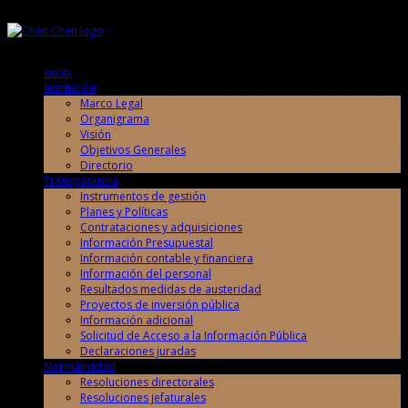
Viernes, 7 de Agosto de 2026
Viernes, 7 de Agosto de 2026
Inicio
Institución
Marco Legal
Organigrama
Visión
Objetivos Generales
Directorio
Transparencia
Instrumentos de gestión
Planes y Políticas
Contrataciones y adquisiciones
Información Presupuestal
Información contable y financiera
Información del personal
Resultados medidas de austeridad
Proyectos de inversión pública
Información adicional
Solicitud de Acceso a la Información Pública
Declaraciones juradas
Normatividad
Resoluciones directorales
Resoluciones jefaturales