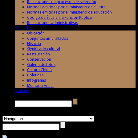
Resoluciones de procesos de selección
Normas emitidas por el ministerio de cultura
Normas emitidas por el ministerio de educación
Código de Ética en la Función Pública
Resoluciones administrativas
Chan Chan
Ubicación
Conjuntos amurallados
Historia
Significado cultural
Restauración
Conservación
Galería de fotos
Cultura Chimú
Boletines
Infografias
Memoria Anual
Noticias
Buscar →