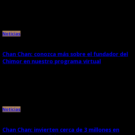
septiembre 16th, 2020 |
por Chan Chan
El Ministerio de Cultura, a través de la Dirección Desconcentrada de Cultura
de La Libertad (DDC La Libertad) informó que […]
Noticias
Chan Chan: conozca más sobre el fundador del
Chimor en nuestro programa virtual
septiembre 15th, 2020 |
por Chan Chan
El Ministerio de Cultura, a través del Proyecto Especial Complejo
Arqueológico Chan Chan (Pecach) y la Dirección Desconcentrada de Cultura
[…]
Noticias
Chan Chan: invierten cerca de 3 millones en