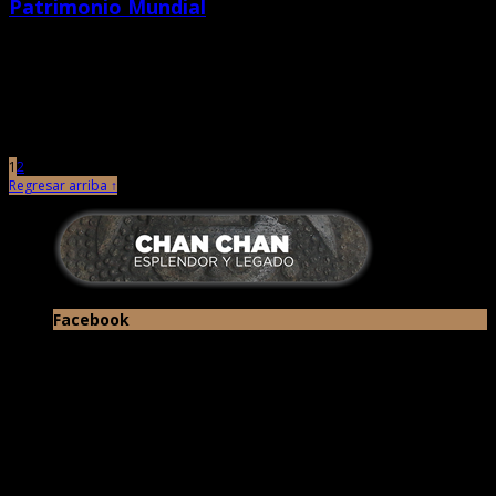
Patrimonio Mundial
septiembre 9th, 2020 |
por Chan Chan
Ministerio de Cultura inició trabajos en la huaca Taykanamo y en la
recuperación de murallas perimetrales. El Ministerio de Cultura, […]
1
2
Regresar arriba ↑
Facebook