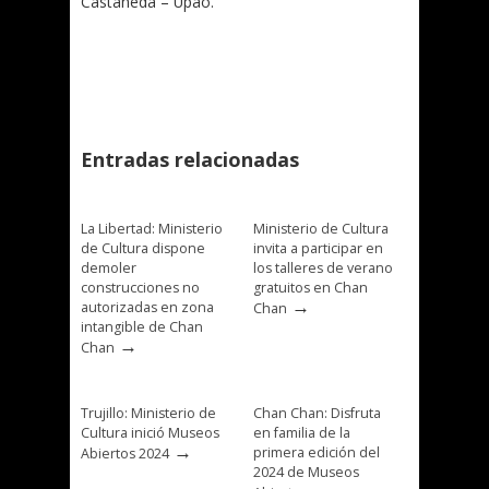
Castañeda – Upao.
Entradas relacionadas
La Libertad: Ministerio
Ministerio de Cultura
de Cultura dispone
invita a participar en
demoler
los talleres de verano
construcciones no
gratuitos en Chan
→
autorizadas en zona
Chan
intangible de Chan
→
Chan
Trujillo: Ministerio de
Chan Chan: Disfruta
Cultura inició Museos
en familia de la
→
primera edición del
Abiertos 2024
2024 de Museos