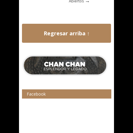
→
Abiertos
Regresar arriba ↑
Facebook