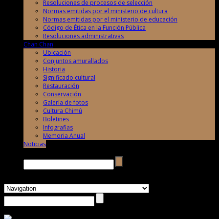
Resoluciones de procesos de selección
Normas emitidas por el ministerio de cultura
Normas emitidas por el ministerio de educación
Código de Ética en la Función Pública
Resoluciones administrativas
Chan Chan
Ubicación
Conjuntos amurallados
Historia
Significado cultural
Restauración
Conservación
Galería de fotos
Cultura Chimú
Boletines
Infografias
Memoria Anual
Noticias
Buscar →