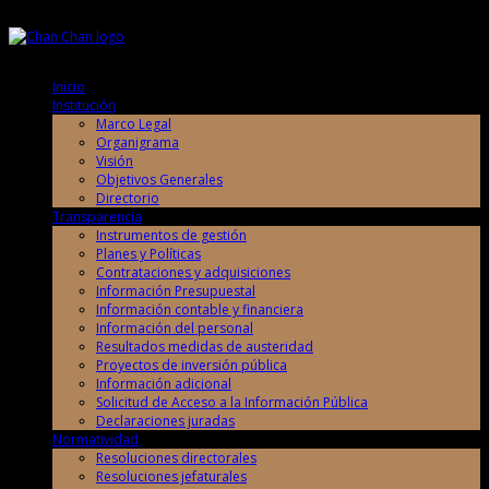
Jueves, 6 de Agosto de 2026
Jueves, 6 de Agosto de 2026
Inicio
Institución
Marco Legal
Organigrama
Visión
Objetivos Generales
Directorio
Transparencia
Instrumentos de gestión
Planes y Políticas
Contrataciones y adquisiciones
Información Presupuestal
Información contable y financiera
Información del personal
Resultados medidas de austeridad
Proyectos de inversión pública
Información adicional
Solicitud de Acceso a la Información Pública
Declaraciones juradas
Normatividad
Resoluciones directorales
Resoluciones jefaturales