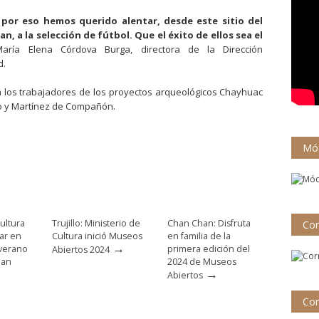
por eso hemos querido alentar, desde este sitio del
 a la selección de fútbol. Que el éxito de ellos sea el
María Elena Córdova Burga, directora de la Dirección
d.
on los trabajadores de los proyectos arqueológicos Chayhuac
do y Martínez de Compañón.
Mód
ultura
Trujillo: Ministerio de
Chan Chan: Disfruta
Cor
par en
Cultura inició Museos
en familia de la
→
 verano
primera edición del
Abiertos 2024
han
2024 de Museos
→
Abiertos
Con