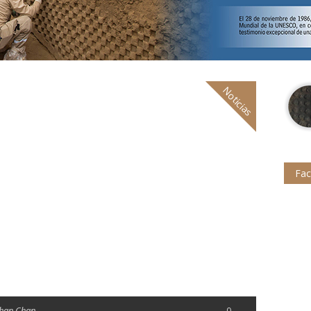
Noticias
Fa
han Chan
0