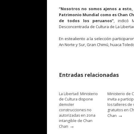
“Nosotros no somos ajenos a esto, 
Patrimonio Mundial como es Chan Chan,
de todos los peruanos”
, indicó 
Desconcentrada de Cultura de La Liberta
En estealiento a la selección participar
An Norte y Sur, Gran Chimú, huaca Tole
Entradas relacionadas
La Libertad: Ministerio
Ministerio de C
de Cultura dispone
invita a partici
demoler
los talleres de
construcciones no
gratuitos en C
→
autorizadas en zona
Chan
intangible de Chan
→
Chan