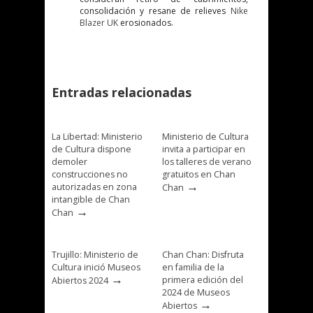
consolidación y resane de relieves
Nike
Blazer UK
erosionados.
Entradas relacionadas
La Libertad: Ministerio
Ministerio de Cultura
de Cultura dispone
invita a participar en
demoler
los talleres de verano
construcciones no
gratuitos en Chan
→
autorizadas en zona
Chan
intangible de Chan
→
Chan
Trujillo: Ministerio de
Chan Chan: Disfruta
Cultura inició Museos
en familia de la
→
primera edición del
Abiertos 2024
2024 de Museos
→
Abiertos