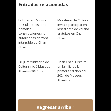
Entradas relacionadas
La Libertad: Ministerio
Ministerio de Cultura
de Cultura dispone
invita a participar en
demoler
los talleres de verano
construcciones no
gratuitos en Chan
→
autorizadas en zona
Chan
intangible de Chan
→
Chan
Trujillo: Ministerio de
Chan Chan: Disfruta
Cultura inició Museos
en familia de la
→
primera edición del
Abiertos 2024
2024 de Museos
→
Abiertos
Regresar arriba ↑