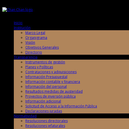
Sábado, 8 de Agosto de 2026
Sábado, 8 de Agosto de 2026
Inicio
Institución
Marco Legal
Organigrama
Visión
Objetivos Generales
Directorio
Transparencia
Instrumentos de gestión
Planes y Políticas
Contrataciones y adquisiciones
Información Presupuestal
Información contable y financiera
Información del personal
Resultados medidas de austeridad
Proyectos de inversión pública
Información adicional
Solicitud de Acceso a la Información Pública
Declaraciones juradas
Normatividad
Resoluciones directorales
Resoluciones jefaturales