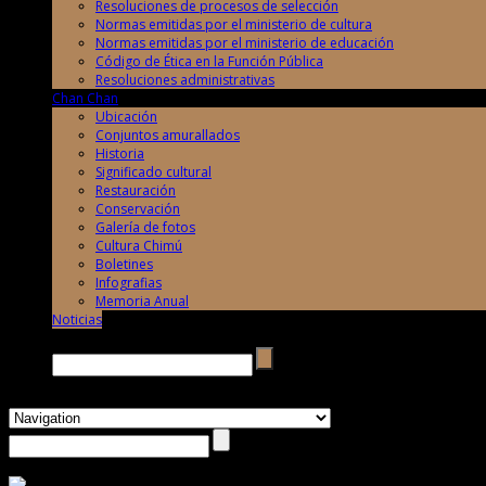
Resoluciones de procesos de selección
Normas emitidas por el ministerio de cultura
Normas emitidas por el ministerio de educación
Código de Ética en la Función Pública
Resoluciones administrativas
Chan Chan
Ubicación
Conjuntos amurallados
Historia
Significado cultural
Restauración
Conservación
Galería de fotos
Cultura Chimú
Boletines
Infografias
Memoria Anual
Noticias
Buscar →