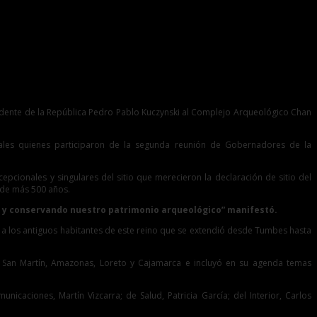
esidente de la República Pedro Pablo Kuczynski al Complejo Arqueológico Chan
nales quienes participaron de la segunda reunión de Gobernadores de la
epcionales y singulares del sitio que merecieron la declaración de sitio del
 de más 500 años.
do y conservando nuestro patrimonio arqueológico” manifestó.
on a los antiguos habitantes de este reino que se extendió desde Tumbes hasta
 San Martín, Amazonas, Loreto y Cajamarca e incluyó en su agenda temas
icaciones, Martín Vizcarra; de Salud, Patricia García; del Interior, Carlos