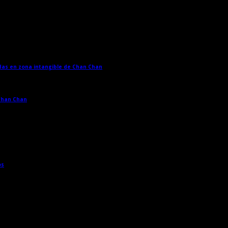
adas en zona intangible de Chan Chan
→
 Chan Chan
→
os
→