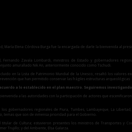
s de Estado
rtad, María Elena Córdova Burga fue la encargada de darle la bienvenida al pr
rial, Fernando Zavala Lombardi, ministros de Estado y gobernadores regio
njunto amurallado Nik An, anteriormente conocido como Tschudi.
luido en la Lista de Patrimonio Mundial de la Unesco, resaltó los valores exc
prevención que han permitido conservar las frágiles estructuras arqueológicas
e acuerdo a lo establecido en el plan maestro. Seguiremos investigan
 bienvenida a las autoridades con la participación de actores que escenificar
e los gobernadores regionales de Piura, Tumbes, Lambayeque, La Libertad,
to, temas que son de inmensa prioridad para el Gobierno.
itular de Cultura; estuvieron presentes los ministros de Transportes y Comun
mer Trujillo; y del Ambiente, Elsa Galarza.