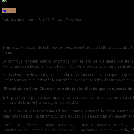
Noticias
Publicado el
marzo 8th, 2017 |
por Chan Chan
0
Presidente de la República visitó Chan Chan junto a ministro
Trujillo. La directora de la Dirección Desconcentrada de Cultura de La Libe
Chan.
La comitiva también estuvo integrada por el jefe del Gabinete Ministe
Mancomunidad Regional Macro Región Nor Oriente que tuvo como sede el co
Maria Elena Córdova Burga destacó la importancia del sitio arqueológico inc
Patrimonio Mundial, además le informó al presidente sobre los trabajos de 
“El trabajo en Chan Chan es un trabajo planificado que se ejecuta d
En la plaza principal de este importante recinto se realizó una ceremonia de
en norte de Lima entre los siglos IX al XV d.C.
La reunión de la Mancomunidad Nor Oriental convocó la participación d
relacionados a salud, turismo, cultura, educación, agua potable y saneamien
Además del jefe del Gabinete Ministerial, Fernando Zavala Lombardi y del t
Basombrío; de Desarrollo e Inclusión Social, Cayetana Aljovín; de Vivienda, Ed