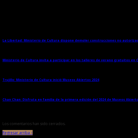
Entradas relacionadas
La Libertad: Ministerio de Cultura dispone demoler construcciones no autoriz
Ministerio de Cultura invita a participar en los talleres de verano gratuitos en
Trujillo: Ministerio de Cultura inició Museos Abiertos 2024
→
Chan Chan: Disfruta en familia de la primera edición del 2024 de Museos Abiert
Los comentarios han sido cerrados.
Regresar arriba ↑