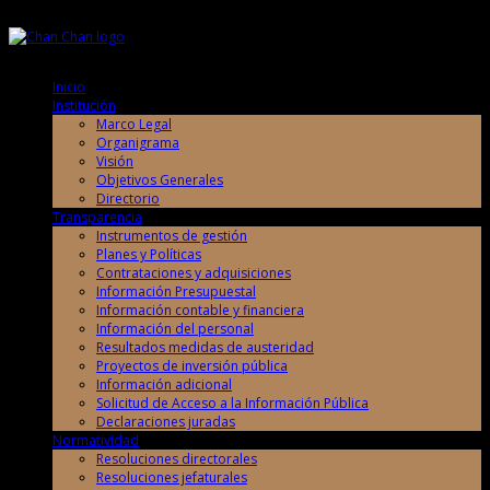
Jueves, 6 de Agosto de 2026
Jueves, 6 de Agosto de 2026
Inicio
Institución
Marco Legal
Organigrama
Visión
Objetivos Generales
Directorio
Transparencia
Instrumentos de gestión
Planes y Políticas
Contrataciones y adquisiciones
Información Presupuestal
Información contable y financiera
Información del personal
Resultados medidas de austeridad
Proyectos de inversión pública
Información adicional
Solicitud de Acceso a la Información Pública
Declaraciones juradas
Normatividad
Resoluciones directorales
Resoluciones jefaturales