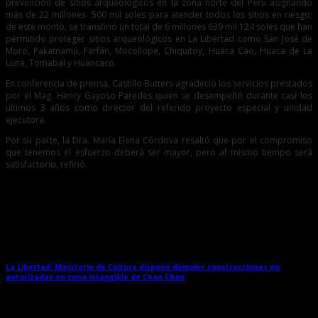
prevención de sitios arqueológicos en la zona norte del Perú asignando
más de 22 millones 500 mil soles para atender todos los sitios en riesgo;
de este monto, se transfirió un total de 6 millones 639 mil 124 soles que han
permitido proteger sitios arqueológicos en La Libertad como San José de
Moro, Pakatnamú, Farfán, Mocollope, Chiquitoy, Huaca Cao, Huaca de La
Luna, Tomabal y Huancaco.
En conferencia de prensa, Castillo Butters agradeció los servicios prestados
por el Mag. Henry Gayoso Paredes quien se desempeñó durante casi los
últimos 3 años como director del referido proyecto especial y unidad
ejecutora.
Por su parte, la Dra. María Elena Córdova resaltó que por el compromiso
que tenemos el esfuerzo deberá ser mayor, pero al mismo tiempo será
satisfactorio, refirió.
Entradas relacionadas
La Libertad: Ministerio de Cultura dispone demoler construcciones no
autorizadas en zona intangible de Chan Chan
→