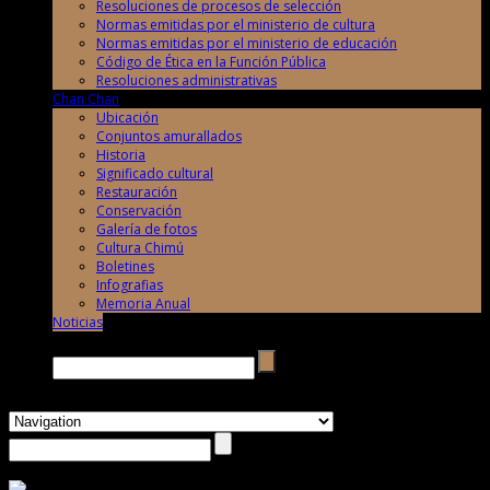
Resoluciones de procesos de selección
Normas emitidas por el ministerio de cultura
Normas emitidas por el ministerio de educación
Código de Ética en la Función Pública
Resoluciones administrativas
Chan Chan
Ubicación
Conjuntos amurallados
Historia
Significado cultural
Restauración
Conservación
Galería de fotos
Cultura Chimú
Boletines
Infografias
Memoria Anual
Noticias
Buscar →