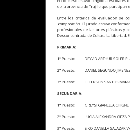
El concurso estuvo dirigido a escolares d
de la provincia de Trujillo que participan
Entre los criterios de evaluación se co
composición. El jurado estuvo conformad
profesionales de las artes plásticas y c
Desconcentrada de Cultura La Libertad. E
PRIMARIA:
1° Puesto: DEYVID ARTHUR SOLER P
2° Puesto: DANIEL SEGUNDO JIMEN
3° Puesto: JEFFERSON SANTOS MAMA
SECUNDARIA:
1° Puesto: GREYSI GIANELLA CHI
2° Puesto: LUCIA ALEXANDRA CI
3° Puesto: EIKO DANELLA SALAZA