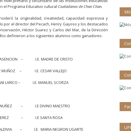
el nivel primario y secundario de las instituciones educativas
 en el Programa Educativo cultural
Ciudadanos de Chan Chan.
Mód
nsideró la originalidad, creatividad, capacidad expresiva y
o por el director del Pecach, Henry Gayoso y los destacados
onservación, Héctor Suarez y Carlos del Mar, de la Dirección
llos definieron a los siguientes alumnos como ganadores:
Cor
LASENCION – I.E. MADRE DE CRISTO
EZ MUÑOZ – I.E. CESAR VALLEJO
Con
NI LARICO – I.E. MANUEL SCORZA
GNE NUÑEZ – I.E DIVINO MAESTRO
Fa
EZA PEREZ – I.E SANTA ROSA
UP
R VALDIVIA – I.E MARIA NEGRON UGARTE