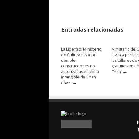
Entradas relacionadas
La Libertad: Ministerio
Ministerio de C
de Cultura dispone
invita a partici
demoler
los talleres de
construcciones no
gratuitos en C
→
autorizadas en zona
Chan
intangible de Chan
→
Chan