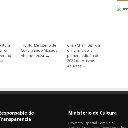
ultura
Trujillo: Ministerio de
Chan Chan: Disfruta
par en
Cultura inició Museos
en familia de la
→
 verano
primera edición del
Abiertos 2024
han
2024 de Museos
→
Abiertos
Responsable de
Ministerio de Cultura
Transparencia
Proyecto Especial Complejo
Arqueológico Chan Chan Todos los