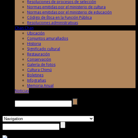
Resoluciones de procesos de selección
Normas emitidas por el ministerio de cultura
Normas emitidas por el ministerio de educación
Código de Ética en la Función Pública
Resoluciones administrativas
Chan Chan
Ubicación
Conjuntos amurallados
Historia
Significado cultural
Restauración
Conservación
Galería de fotos
Cultura Chimú
Boletines
Infografias
Memoria Anual
Noticias
Buscar →