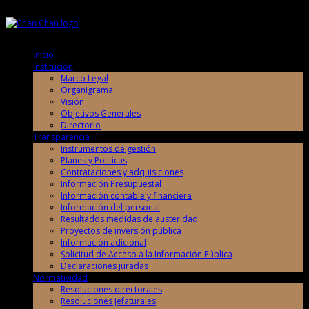
Sábado, 8 de Agosto de 2026
Sábado, 8 de Agosto de 2026
Inicio
Institución
Marco Legal
Organigrama
Visión
Objetivos Generales
Directorio
Transparencia
Instrumentos de gestión
Planes y Políticas
Contrataciones y adquisiciones
Información Presupuestal
Información contable y financiera
Información del personal
Resultados medidas de austeridad
Proyectos de inversión pública
Información adicional
Solicitud de Acceso a la Información Pública
Declaraciones juradas
Normatividad
Resoluciones directorales
Resoluciones jefaturales