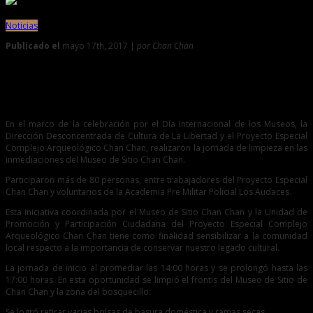
Noticias
Publicado el
mayo 17th, 2017 |
por Chan Chan
0
Más de 80 personas participaron en limpieza de Museo de
Chan Chan
En el marco de la celebración por el Día Internacional de los Museos, la
Dirección Desconcentrada de Cultura de La Libertad y el Proyecto Especial
Complejo Arqueológico Chan Chan, realizaron la jornada de limpieza en las
inmediaciones del Museo de Sitio Chan Chan.
Participaron más de 80 personas, entre trabajadores del Proyecto Especial
Chan Chan y voluntarios de la Academia Pre Militar Policial Los Audaces.
Esta iniciativa coordinada por el Museo de Sitio Chan Chan y la Unidad de
Promoción y Participación Ciudadana del Proyecto Especial Complejo
Arqueológico Chan Chan tiene como finalidad sensibilizar a la comunidad
local respecto a la importancia de conservar nuestro legado cultural.
La jornada de inicio al promediar las 14:00 horas y se prolongó hasta las
17:00 horas. En esta oportunidad se limpió el frontis del Museo de Sitio de
Chan Chan y la zona del bosquecillo.
Se logró retirar varias bolsas de basura doméstica y ramas secas.