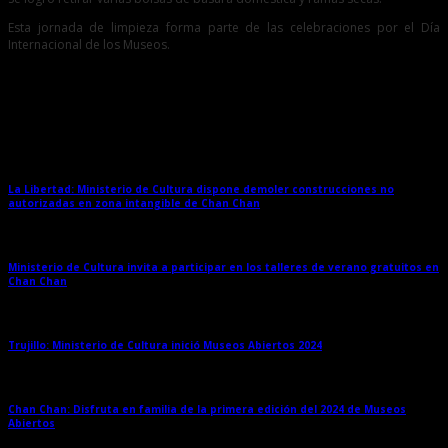
Esta jornada de limpieza forma parte de las celebraciones por el Día
Internacional de los Museos.
Entradas relacionadas
La Libertad: Ministerio de Cultura dispone demoler construcciones no
autorizadas en zona intangible de Chan Chan
→
Ministerio de Cultura invita a participar en los talleres de verano gratuitos en
Chan Chan
→
Trujillo: Ministerio de Cultura inició Museos Abiertos 2024
→
Chan Chan: Disfruta en familia de la primera edición del 2024 de Museos
Abiertos
→