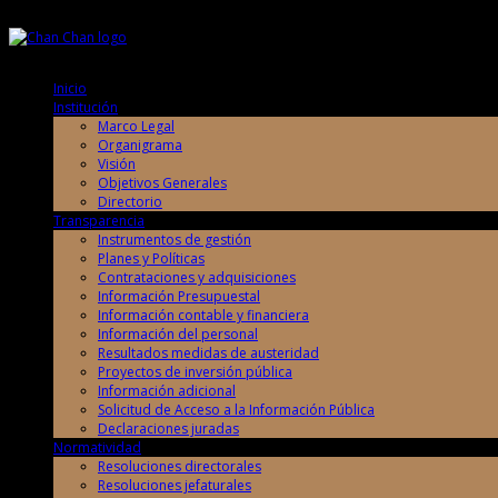
Jueves, 6 de Agosto de 2026
Jueves, 6 de Agosto de 2026
Inicio
Institución
Marco Legal
Organigrama
Visión
Objetivos Generales
Directorio
Transparencia
Instrumentos de gestión
Planes y Políticas
Contrataciones y adquisiciones
Información Presupuestal
Información contable y financiera
Información del personal
Resultados medidas de austeridad
Proyectos de inversión pública
Información adicional
Solicitud de Acceso a la Información Pública
Declaraciones juradas
Normatividad
Resoluciones directorales
Resoluciones jefaturales