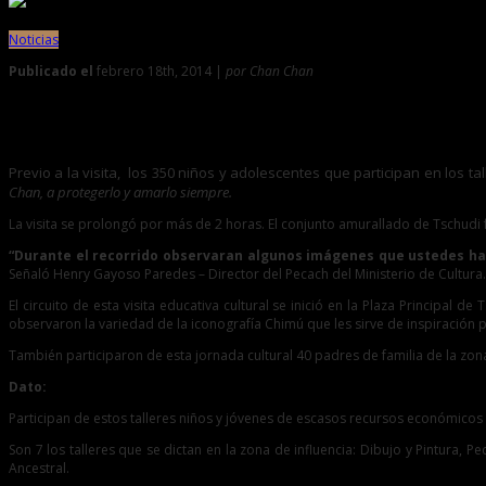
Noticias
Publicado el
febrero 18th, 2014 |
por Chan Chan
0
Más de 350 niños reconocieron Chan Chan como su herencia
Previo a la visita, los 350 niños y adolescentes que participan en los t
Chan, a protegerlo y amarlo siempre.
La visita se prolongó por más de 2 horas. El conjunto amurallado de Tschud
“Durante el recorrido observaran algunos imágenes que ustedes han
Señaló Henry Gayoso Paredes – Director del Pecach del Ministerio de Cultura.
El circuito de esta visita educativa cultural se inició en la Plaza Principal
observaron la variedad de la iconografía Chimú que les sirve de inspiración p
También participaron de esta jornada cultural 40 padres de familia de la zon
Dato:
Participan de estos talleres niños y jóvenes de escasos recursos económicos q
Son 7 los talleres que se dictan en la zona de influencia: Dibujo y Pintura
Ancestral.