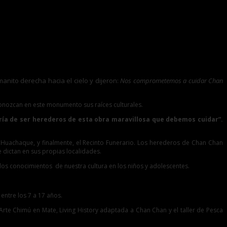
nito derecha hacia el cielo y dijeron:
Nos comprometemos a cuidar Chan
onozcan en este monumento sus raíces culturales.
ría de ser herederos de esta obra maravillosa que debemos cuidar”.
, el Huachaque, y finalmente, el Recinto Funerario. Los herederos de Chan Chan
e dictan en sus propias localidades.
los conocimientos de nuestra cultura en los niños y adolescentes.
entre los 7 a 17 años.
Arte Chimú en Mate, Living History adaptada a Chan Chan y el taller de Pesca