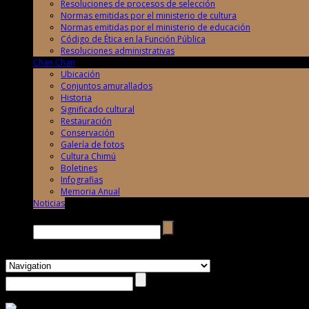
Resoluciones de procesos de selección
Normas emitidas por el ministerio de cultura
Normas emitidas por el ministerio de educación
Código de Ética en la Función Pública
Resoluciones administrativas
Chan Chan
Ubicación
Conjuntos amurallados
Historia
Significado cultural
Restauración
Conservación
Galería de fotos
Cultura Chimú
Boletines
Infografias
Memoria Anual
Noticias
Buscar →