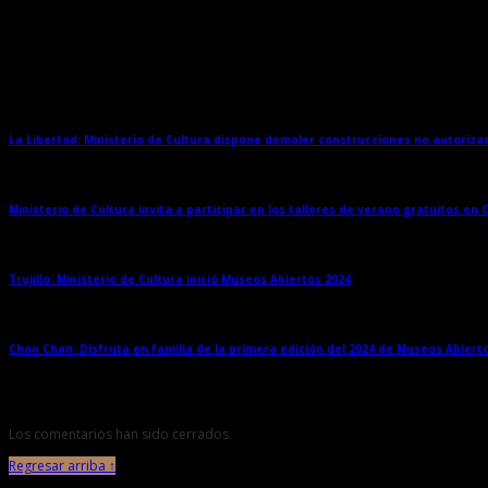
Entradas relacionadas
La Libertad: Ministerio de Cultura dispone demoler construcciones no autoriz
Ministerio de Cultura invita a participar en los talleres de verano gratuitos en
Trujillo: Ministerio de Cultura inició Museos Abiertos 2024
→
Chan Chan: Disfruta en familia de la primera edición del 2024 de Museos Abiert
Los comentarios han sido cerrados.
Regresar arriba ↑