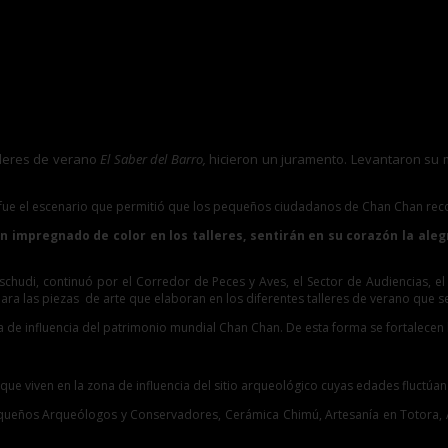
alleres de verano
El Saber del Barro,
hicieron un juramento. Levantaron su ma
i fue el escenario que permitió que los pequeños ciudadanos de Chan Chan rec
 impregnado de color en los talleres, sentirán en su corazón la aleg
 de Tschudi, continuó por el Corredor de Peces y Aves, el Sector de Audiencias
ara las piezas de arte que elaboran en los diferentes talleres de verano que s
a de influencia del patrimonio mundial Chan Chan. De esta forma se fortalecen 
ue viven en la zona de influencia del sitio arqueológico cuyas edades fluctúan 
, Pequeños Arqueólogos y Conservadores, Cerámica Chimú, Artesanía en Totora, 