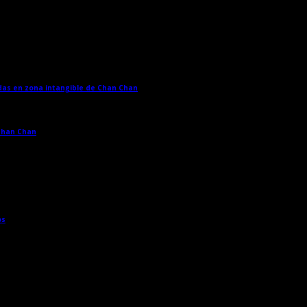
adas en zona intangible de Chan Chan
→
 Chan Chan
→
os
→