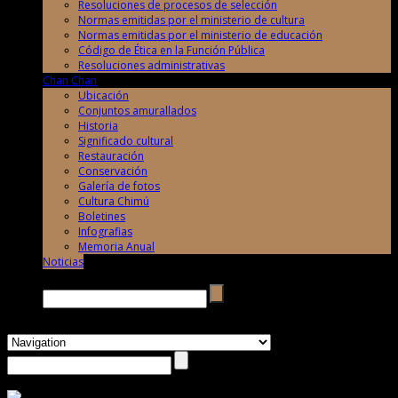
Resoluciones de procesos de selección
Normas emitidas por el ministerio de cultura
Normas emitidas por el ministerio de educación
Código de Ética en la Función Pública
Resoluciones administrativas
Chan Chan
Ubicación
Conjuntos amurallados
Historia
Significado cultural
Restauración
Conservación
Galería de fotos
Cultura Chimú
Boletines
Infografias
Memoria Anual
Noticias
Buscar →