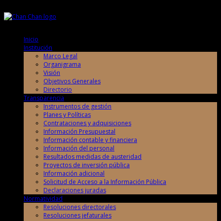
Jueves, 6 de Agosto de 2026
Jueves, 6 de Agosto de 2026
Inicio
Institución
Marco Legal
Organigrama
Visión
Objetivos Generales
Directorio
Transparencia
Instrumentos de gestión
Planes y Políticas
Contrataciones y adquisiciones
Información Presupuestal
Información contable y financiera
Información del personal
Resultados medidas de austeridad
Proyectos de inversión pública
Información adicional
Solicitud de Acceso a la Información Pública
Declaraciones juradas
Normatividad
Resoluciones directorales
Resoluciones jefaturales