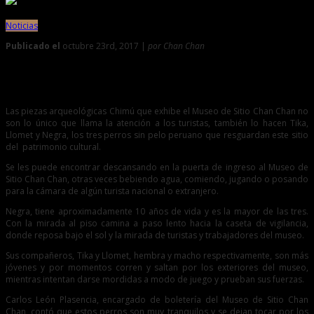
Noticias
Publicado el
octubre 23rd, 2017 |
por Chan Chan
0
Conozca a los guardianes milenarios de Chan Chan
Las piezas arqueológicas Chimú que exhibe el Museo de Sitio Chan Chan no
son lo único que llama la atención a los turistas, también lo hacen Tika,
Llomet y Negra, los tres perros sin pelo peruano que resguardan este sitio
del patrimonio cultural.
Se les puede encontrar descansando en la puerta de ingreso al Museo de
Sitio Chan Chan, otras veces bebiendo agua, comiendo, jugando o posando
para la cámara de algún turista nacional o extranjero.
Negra, tiene aproximadamente 10 años de vida y es la mayor de las tres.
Con la mirada al piso camina a paso lento hacia la caseta de vigilancia,
donde reposa bajo el sol y la mirada de turistas y trabajadores del museo.
Sus compañeros, Tika y Llomet, hembra y macho respectivamente, son más
jóvenes y por momentos corren y saltan por los exteriores del museo,
mientras intentan darse mordidas a modo de juego y prueban sus fuerzas.
Carlos León Plasencia, encargado de boletería del Museo de Sitio Chan
Chan, contó que estos perros son muy tranquilos y se dejan tocar por los