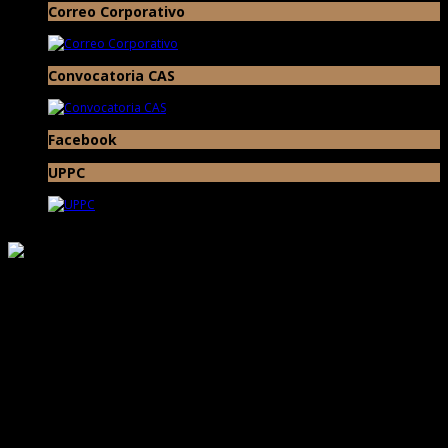
Correo Corporativo
Convocatoria CAS
Facebook
UPPC
Responsable de Transparencia
Ministerio de Cultura
Proyecto Especial Complejo Arqueológico Chan Chan Todos los Derechos
Reservados © 2017
Av. Chan Chan N° 101 Urb. Villa del Mar (Museo de Sitio Chan Chan) Trujillo -
La Libertad