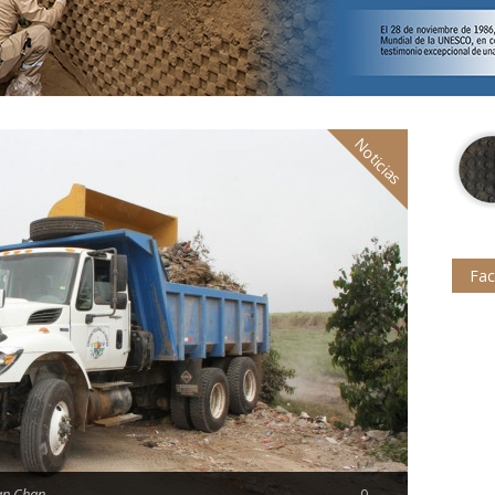
Noticias
Fa
an Chan
0