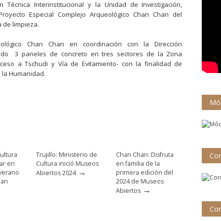
Técnica Interinstitucional y la Unidad de Investigación,
Proyecto Especial Complejo Arqueológico Chan Chan del
a de limpieza.
eológico Chan Chan en coordinación con la Dirección
ado 3 paneles de concreto en tres sectores de la Zona
ceso a Tschudi y Vía de Evitamiento- con la finalidad de
e la Humanidad.
Mód
ultura
Trujillo: Ministerio de
Chan Chan: Disfruta
Cor
par en
Cultura inició Museos
en familia de la
→
 verano
primera edición del
Abiertos 2024
han
2024 de Museos
→
Abiertos
Con