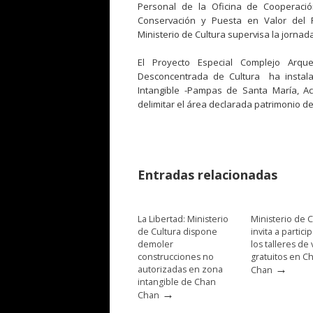
Personal de la Oficina de Cooperación 
Conservación y Puesta en Valor del 
Ministerio de Cultura supervisa la jornad
El Proyecto Especial Complejo Arqu
Desconcentrada de Cultura ha instal
Intangible -Pampas de Santa María, Ac
delimitar el área declarada patrimonio d
Entradas relacionadas
La Libertad: Ministerio
Ministerio de C
de Cultura dispone
invita a partici
demoler
los talleres de
construcciones no
gratuitos en C
→
autorizadas en zona
Chan
intangible de Chan
→
Chan