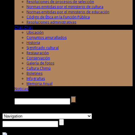
Resoluciones de procesos de selección
Normas emitidas por el ministerio de cultura
Normas emitidas por el ministerio de educación
Código de Ética en la Función Pública
Resoluciones administrativas
Chan Chan
Ubicación
Conjuntos amurallados
Historia
Significado cultural
Restauración
Conservación
Galería de fotos
Cultura Chimú
Boletines
Infografias
Memoria Anual
Noticias
Buscar →