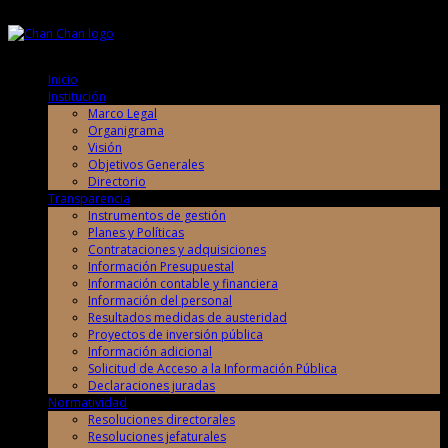
Lunes, 10 de Agosto de 2026
Lunes, 10 de Agosto de 2026
Inicio
Institución
Marco Legal
Organigrama
Visión
Objetivos Generales
Directorio
Transparencia
Instrumentos de gestión
Planes y Políticas
Contrataciones y adquisiciones
Información Presupuestal
Información contable y financiera
Información del personal
Resultados medidas de austeridad
Proyectos de inversión pública
Información adicional
Solicitud de Acceso a la Información Pública
Declaraciones juradas
Normatividad
Resoluciones directorales
Resoluciones jefaturales